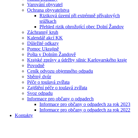
Varování obyvatel
Ochrana obyvatelstva
Riziková území při extrémně přívalových
srážkach
Přehled rizik ohrožující obec Dolní Žandov
Záchranný kruh
Kalendář akcí KK
Důležité odkazy
Pomoc Ukrajině
Pošta v Dolním Žandově
Krajské zprávy a údržby silnic Karlovarského kraje
Povodně
Ceník odvozu objemného odpadu
Sběrný dvůr
Péče o toulavá zvířata
Zajištění péče o toulavá zvířata
Svoz odpadu
Informace pro občany o odpadech
Informace pro občany o odpadech za rok 2023
Informace pro občany o odpadech za rok 2022
Kontakty