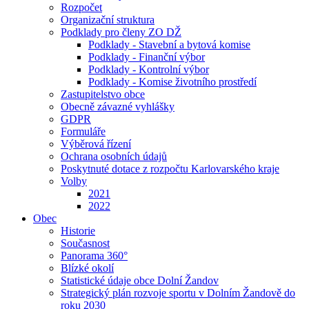
Rozpočet
Organizační struktura
Podklady pro členy ZO DŽ
Podklady - Stavební a bytová komise
Podklady - Finanční výbor
Podklady - Kontrolní výbor
Podklady - Komise životního prostředí
Zastupitelstvo obce
Obecně závazné vyhlášky
GDPR
Formuláře
Výběrová řízení
Ochrana osobních údajů
Poskytnuté dotace z rozpočtu Karlovarského kraje
Volby
2021
2022
Obec
Historie
Současnost
Panorama 360°
Blízké okolí
Statistické údaje obce Dolní Žandov
Strategický plán rozvoje sportu v Dolním Žandově do
roku 2030