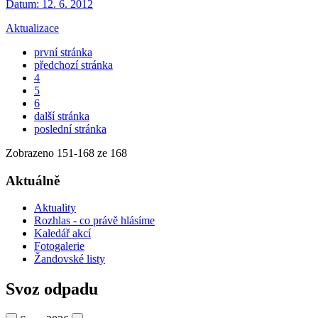
Datum:
12. 6. 2012
Aktualizace
první stránka
předchozí stránka
4
5
6
další stránka
poslední stránka
Zobrazeno
151
-
168
ze 168
Aktuálně
Aktuality
Rozhlas - co právě hlásíme
Kaledář akcí
Fotogalerie
Žandovské listy
Svoz odpadu