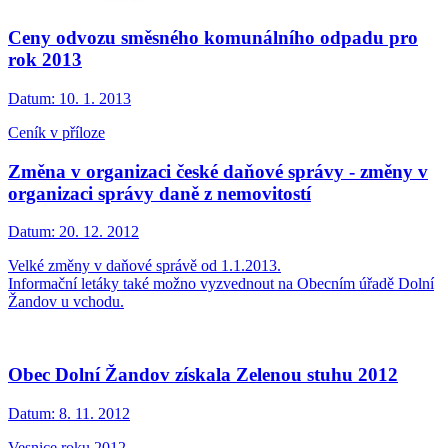
Ceny odvozu směsného komunálního odpadu pro
rok 2013
Datum:
10. 1. 2013
Ceník v příloze
Změna v organizaci české daňové správy - změny v
organizaci správy daně z nemovitostí
Datum:
20. 12. 2012
Velké změny v daňové správě od 1.1.2013.
Informační letáky také možno vyzvednout na Obecním úřadě Dolní
Žandov u vchodu.
Obec Dolní Žandov získala Zelenou stuhu 2012
Datum:
8. 11. 2012
Vesnice roku 2012