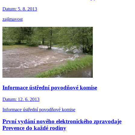
Datum:
5. 8. 2013
zajímavost
Informace ústřední povodňové komise
Datum:
12. 6. 2013
Informace ústřední povodňové komise
První vydání nového elektronického zpravodaje
Prevence do každé rodiny