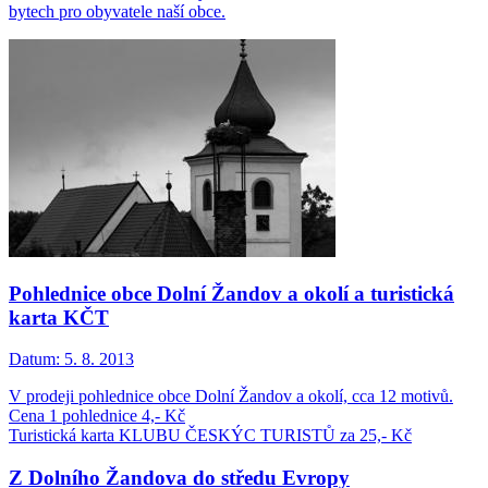
bytech pro obyvatele naší obce.
Pohlednice obce Dolní Žandov a okolí a turistická
karta KČT
Datum:
5. 8. 2013
V prodeji pohlednice obce Dolní Žandov a okolí, cca 12 motivů.
Cena 1 pohlednice 4,- Kč
Turistická karta KLUBU ČESKÝC TURISTŮ za 25,- Kč
Z Dolního Žandova do středu Evropy