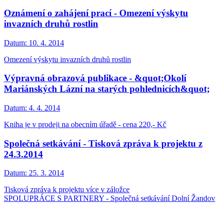
Oznámení o zahájení prací - Omezení výskytu
invazních druhů rostlin
Datum:
10. 4. 2014
Omezení výskytu invazních druhů rostlin
Výpravná obrazová publikace - &quot;Okolí
Mariánských Lázní na starých pohlednicích&quot;
Datum:
4. 4. 2014
Kniha je v prodeji na obecním úřadě - cena 220,- Kč
Společná setkávání - Tisková zpráva k projektu z
24.3.2014
Datum:
25. 3. 2014
Tisková zpráva k projektu více v záložce
SPOLUPRÁCE S PARTNERY - Společná setkávání Dolní Žandov