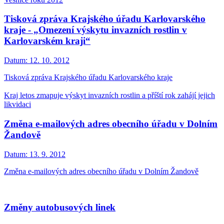
Tisková zpráva Krajského úřadu Karlovarského
kraje - „Omezení výskytu invazních rostlin v
Karlovarském kraji“
Datum:
12. 10. 2012
Tisková zpráva Krajského úřadu Karlovarského kraje
Kraj letos zmapuje výskyt invazních rostlin a příští rok zahájí jejich
likvidaci
Změna e-mailových adres obecního úřadu v Dolním
Žandově
Datum:
13. 9. 2012
Změna e-mailových adres obecního úřadu v Dolním Žandově
Změny autobusových linek