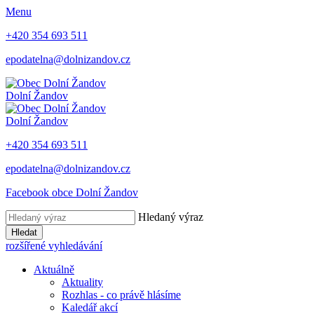
Menu
+420 354 693 511
epodatelna@dolnizandov.cz
Dolní Žandov
Dolní Žandov
+420 354 693 511
epodatelna@dolnizandov.cz
Facebook obce Dolní Žandov
Hledaný výraz
Hledat
rozšířené vyhledávání
Aktuálně
Aktuality
Rozhlas - co právě hlásíme
Kaledář akcí