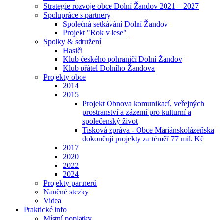
Strategie rozvoje obce Dolní Žandov 2021 – 2027
Spolupráce s partnery
Společná setkávání Dolní Žandov
Projekt "Rok v lese"
Spolky & sdružení
Hasiči
Klub českého pohraničí Dolní Žandov
Klub přátel Dolního Žandova
Projekty obce
2014
2015
Projekt Obnova komunikací, veřejných
prostranství a zázemí pro kulturní a
společenský život
Tisková zpráva - Obce Mariánskolázeňska
dokončují projekty za téměř 77 mil. Kč
2017
2020
2022
2024
Projekty partnerů
Naučné stezky
Videa
Praktické info
Místní poplatky