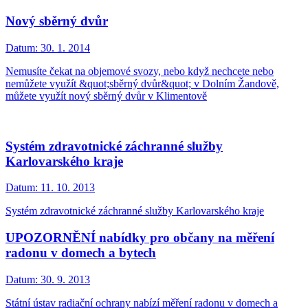
Nový sběrný dvůr
Datum:
30. 1. 2014
Nemusíte čekat na objemové svozy, nebo když nechcete nebo
nemůžete využít &quot;sběrný dvůr&quot; v Dolním Žandově,
můžete využít nový sběrný dvůr v Klimentově
Systém zdravotnické záchranné služby
Karlovarského kraje
Datum:
11. 10. 2013
Systém zdravotnické záchranné služby Karlovarského kraje
UPOZORNĚNÍ nabídky pro občany na měření
radonu v domech a bytech
Datum:
30. 9. 2013
Státní ústav radiační ochrany nabízí měření radonu v domech a