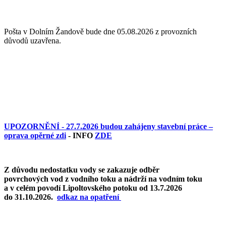
Pošta v Dolním Žandově bude dne 05.08.2026 z provozních
důvodů uzavřena.
UPOZORNĚNÍ - 27.7.2026 budou zahájeny stavební práce –
oprava opěrné zdi
- INFO
ZDE
Z důvodu nedostatku vody se zakazuje odběr
povrchových vod z vodního toku a nádrží na vodním toku
a v celém povodí Lipoltovského potoku od 13.7.2026
do 31.10.2026.
o
dkaz na opatření