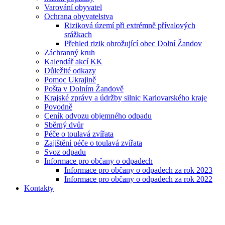
Varování obyvatel
Ochrana obyvatelstva
Riziková území při extrémně přívalových
srážkach
Přehled rizik ohrožující obec Dolní Žandov
Záchranný kruh
Kalendář akcí KK
Důležité odkazy
Pomoc Ukrajině
Pošta v Dolním Žandově
Krajské zprávy a údržby silnic Karlovarského kraje
Povodně
Ceník odvozu objemného odpadu
Sběrný dvůr
Péče o toulavá zvířata
Zajištění péče o toulavá zvířata
Svoz odpadu
Informace pro občany o odpadech
Informace pro občany o odpadech za rok 2023
Informace pro občany o odpadech za rok 2022
Kontakty