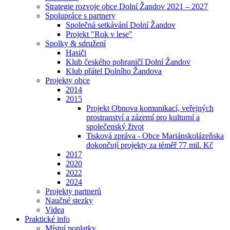
Strategie rozvoje obce Dolní Žandov 2021 – 2027
Spolupráce s partnery
Společná setkávání Dolní Žandov
Projekt "Rok v lese"
Spolky & sdružení
Hasiči
Klub českého pohraničí Dolní Žandov
Klub přátel Dolního Žandova
Projekty obce
2014
2015
Projekt Obnova komunikací, veřejných
prostranství a zázemí pro kulturní a
společenský život
Tisková zpráva - Obce Mariánskolázeňska
dokončují projekty za téměř 77 mil. Kč
2017
2020
2022
2024
Projekty partnerů
Naučné stezky
Videa
Praktické info
Místní poplatky