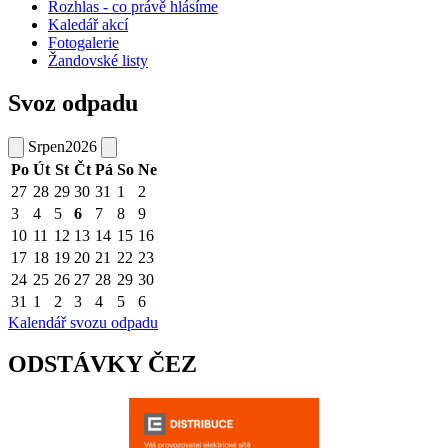
Rozhlas - co právě hlásíme
Kaledář akcí
Fotogalerie
Žandovské listy
Svoz odpadu
Srpen
2026
Po
Út
St
Čt
Pá
So
Ne
27
28
29
30
31
1
2
3
4
5
6
7
8
9
10
11
12
13
14
15
16
17
18
19
20
21
22
23
24
25
26
27
28
29
30
31
1
2
3
4
5
6
Kalendář svozu odpadu
ODSTÁVKY ČEZ