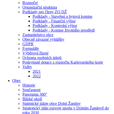
Rozpočet
Organizační struktura
Podklady pro členy ZO DŽ
Podklady - Stavební a bytová komise
Podklady - Finanční výbor
Podklady - Kontrolní výbor
Podklady - Komise životního prostředí
Zastupitelstvo obce
Obecně závazné vyhlášky
GDPR
Formuláře
Výběrová řízení
Ochrana osobních údajů
Poskytnuté dotace z rozpočtu Karlovarského kraje
Volby
2021
2022
Obec
Historie
Současnost
Panorama 360°
Blízké okolí
Statistické údaje obce Dolní Žandov
Strategický plán rozvoje sportu v Dolním Žandově do
roku 2030