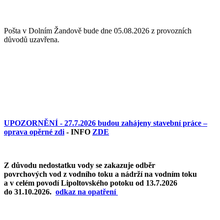
Pošta v Dolním Žandově bude dne 05.08.2026 z provozních
důvodů uzavřena.
UPOZORNĚNÍ - 27.7.2026 budou zahájeny stavební práce –
oprava opěrné zdi
- INFO
ZDE
Z důvodu nedostatku vody se zakazuje odběr
povrchových vod z vodního toku a nádrží na vodním toku
a v celém povodí Lipoltovského potoku od 13.7.2026
do 31.10.2026.
o
dkaz na opatření