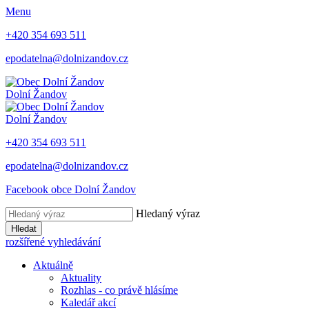
Menu
+420 354 693 511
epodatelna@dolnizandov.cz
Dolní Žandov
Dolní Žandov
+420 354 693 511
epodatelna@dolnizandov.cz
Facebook obce Dolní Žandov
Hledaný výraz
Hledat
rozšířené vyhledávání
Aktuálně
Aktuality
Rozhlas - co právě hlásíme
Kaledář akcí