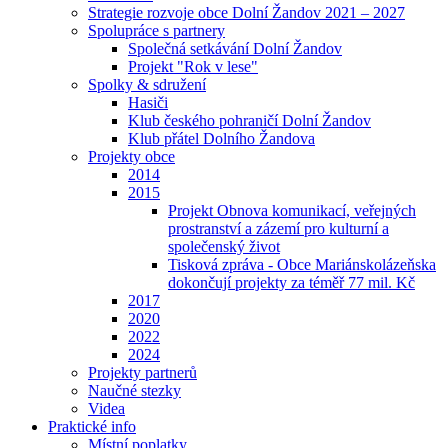
Strategie rozvoje obce Dolní Žandov 2021 – 2027
Spolupráce s partnery
Společná setkávání Dolní Žandov
Projekt "Rok v lese"
Spolky & sdružení
Hasiči
Klub českého pohraničí Dolní Žandov
Klub přátel Dolního Žandova
Projekty obce
2014
2015
Projekt Obnova komunikací, veřejných
prostranství a zázemí pro kulturní a
společenský život
Tisková zpráva - Obce Mariánskolázeňska
dokončují projekty za téměř 77 mil. Kč
2017
2020
2022
2024
Projekty partnerů
Naučné stezky
Videa
Praktické info
Místní poplatky