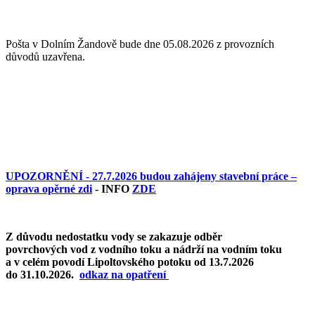
Pošta v Dolním Žandově bude dne 05.08.2026 z provozních
důvodů uzavřena.
UPOZORNĚNÍ - 27.7.2026 budou zahájeny stavební práce –
oprava opěrné zdi
- INFO
ZDE
Z důvodu nedostatku vody se zakazuje odběr
povrchových vod z vodního toku a nádrží na vodním toku
a v celém povodí Lipoltovského potoku od 13.7.2026
do 31.10.2026.
o
dkaz na opatření