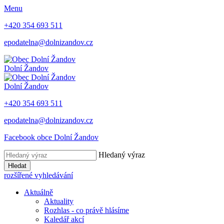
Menu
+420 354 693 511
epodatelna@dolnizandov.cz
Dolní Žandov
Dolní Žandov
+420 354 693 511
epodatelna@dolnizandov.cz
Facebook obce Dolní Žandov
Hledaný výraz
Hledat
rozšířené vyhledávání
Aktuálně
Aktuality
Rozhlas - co právě hlásíme
Kaledář akcí