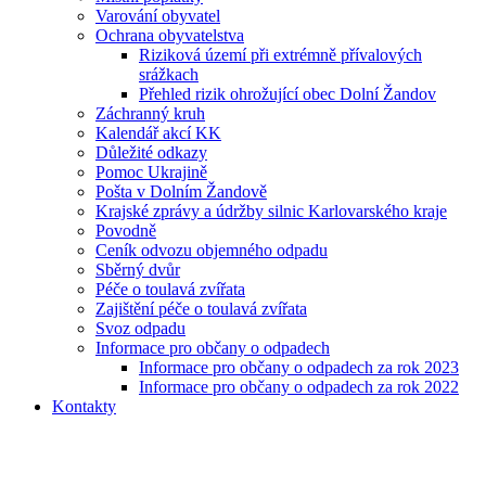
Varování obyvatel
Ochrana obyvatelstva
Riziková území při extrémně přívalových
srážkach
Přehled rizik ohrožující obec Dolní Žandov
Záchranný kruh
Kalendář akcí KK
Důležité odkazy
Pomoc Ukrajině
Pošta v Dolním Žandově
Krajské zprávy a údržby silnic Karlovarského kraje
Povodně
Ceník odvozu objemného odpadu
Sběrný dvůr
Péče o toulavá zvířata
Zajištění péče o toulavá zvířata
Svoz odpadu
Informace pro občany o odpadech
Informace pro občany o odpadech za rok 2023
Informace pro občany o odpadech za rok 2022
Kontakty