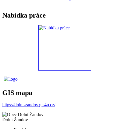
Nabídka práce
GIS mapa
https://dolni-zandov.gis4u.cz/
Dolní Žandov