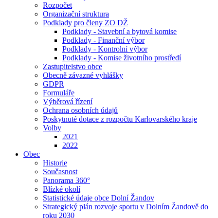
Rozpočet
Organizační struktura
Podklady pro členy ZO DŽ
Podklady - Stavební a bytová komise
Podklady - Finanční výbor
Podklady - Kontrolní výbor
Podklady - Komise životního prostředí
Zastupitelstvo obce
Obecně závazné vyhlášky
GDPR
Formuláře
Výběrová řízení
Ochrana osobních údajů
Poskytnuté dotace z rozpočtu Karlovarského kraje
Volby
2021
2022
Obec
Historie
Současnost
Panorama 360°
Blízké okolí
Statistické údaje obce Dolní Žandov
Strategický plán rozvoje sportu v Dolním Žandově do
roku 2030