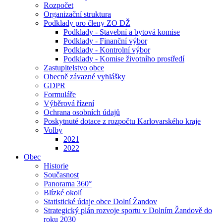
Rozpočet
Organizační struktura
Podklady pro členy ZO DŽ
Podklady - Stavební a bytová komise
Podklady - Finanční výbor
Podklady - Kontrolní výbor
Podklady - Komise životního prostředí
Zastupitelstvo obce
Obecně závazné vyhlášky
GDPR
Formuláře
Výběrová řízení
Ochrana osobních údajů
Poskytnuté dotace z rozpočtu Karlovarského kraje
Volby
2021
2022
Obec
Historie
Současnost
Panorama 360°
Blízké okolí
Statistické údaje obce Dolní Žandov
Strategický plán rozvoje sportu v Dolním Žandově do
roku 2030