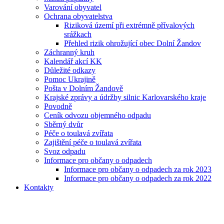
Varování obyvatel
Ochrana obyvatelstva
Riziková území při extrémně přívalových
srážkach
Přehled rizik ohrožující obec Dolní Žandov
Záchranný kruh
Kalendář akcí KK
Důležité odkazy
Pomoc Ukrajině
Pošta v Dolním Žandově
Krajské zprávy a údržby silnic Karlovarského kraje
Povodně
Ceník odvozu objemného odpadu
Sběrný dvůr
Péče o toulavá zvířata
Zajištění péče o toulavá zvířata
Svoz odpadu
Informace pro občany o odpadech
Informace pro občany o odpadech za rok 2023
Informace pro občany o odpadech za rok 2022
Kontakty