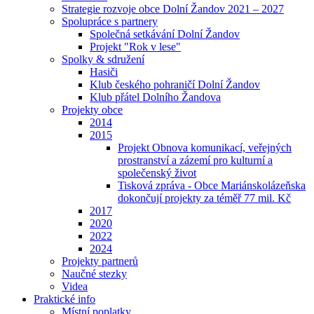
Strategie rozvoje obce Dolní Žandov 2021 – 2027
Spolupráce s partnery
Společná setkávání Dolní Žandov
Projekt "Rok v lese"
Spolky & sdružení
Hasiči
Klub českého pohraničí Dolní Žandov
Klub přátel Dolního Žandova
Projekty obce
2014
2015
Projekt Obnova komunikací, veřejných
prostranství a zázemí pro kulturní a
společenský život
Tisková zpráva - Obce Mariánskolázeňska
dokončují projekty za téměř 77 mil. Kč
2017
2020
2022
2024
Projekty partnerů
Naučné stezky
Videa
Praktické info
Místní poplatky