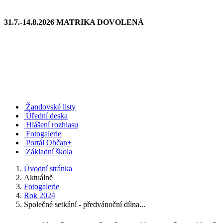
31.7.-14.8.2026 MATRIKA DOVOLENÁ
Žandovské listy
Úřední deska
Hlášení rozhlasu
Fotogalerie
Portál Občan+
Základní škola
Úvodní stránka
Aktuálně
Fotogalerie
Rok 2024
Společné setkání - předvánoční dílna...