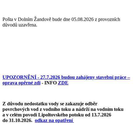
Pošta v Dolním Žandově bude dne 05.08.2026 z provozních
důvodů uzavřena.
UPOZORNĚNÍ - 27.7.2026 budou zahájeny stavební práce –
oprava opěrné zdi
- INFO
ZDE
Z důvodu nedostatku vody se zakazuje odběr
povrchových vod z vodního toku a nádrží na vodním toku
a v celém povodí Lipoltovského potoku od 13.7.2026
do 31.10.2026.
o
dkaz na opatření