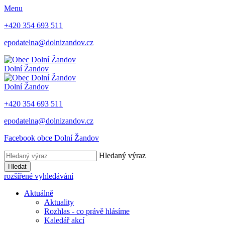
Menu
+420 354 693 511
epodatelna@dolnizandov.cz
Dolní Žandov
Dolní Žandov
+420 354 693 511
epodatelna@dolnizandov.cz
Facebook obce Dolní Žandov
Hledaný výraz
Hledat
rozšířené vyhledávání
Aktuálně
Aktuality
Rozhlas - co právě hlásíme
Kaledář akcí