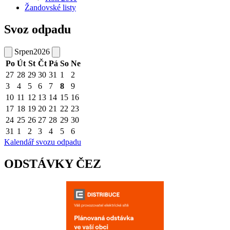
Žandovské listy
Svoz odpadu
Srpen
2026
Po
Út
St
Čt
Pá
So
Ne
27
28
29
30
31
1
2
3
4
5
6
7
8
9
10
11
12
13
14
15
16
17
18
19
20
21
22
23
24
25
26
27
28
29
30
31
1
2
3
4
5
6
Kalendář svozu odpadu
ODSTÁVKY ČEZ