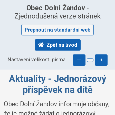
Obec Dolní Žandov
-
Zjednodušená verze stránek
Přepnout na standardní web
Zpět na úvod
Nastavení velikosti písma
—
+
Aktuality - Jednorázový
příspěvek na dítě
Obec Dolní Žandov informuje občany,
že je možné žádat o jednorázový