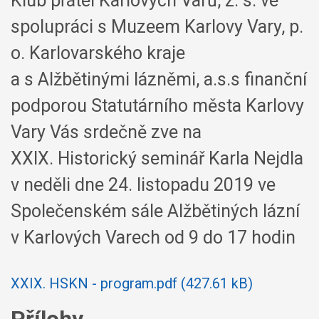
Klub přátel Karlových Varů, z. s. ve
spolupráci s Muzeem Karlovy Vary, p.
o. Karlovarského kraje
a s Alžbětinými lázněmi, a.s.s finanční
podporou Statutárního města Karlovy
Vary Vás srdečně zve na
XXIX. Historický seminář Karla Nejdla
v neděli dne 24. listopadu 2019 ve
Společenském sále Alžbětiných lázní
v Karlových Varech od 9 do 17 hodin
XXIX. HSKN - program.pdf (427.61 kB)