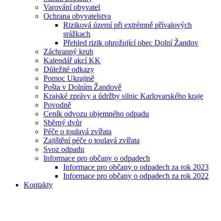
Varování obyvatel
Ochrana obyvatelstva
Riziková území při extrémně přívalových
srážkach
Přehled rizik ohrožující obec Dolní Žandov
Záchranný kruh
Kalendář akcí KK
Důležité odkazy
Pomoc Ukrajině
Pošta v Dolním Žandově
Krajské zprávy a údržby silnic Karlovarského kraje
Povodně
Ceník odvozu objemného odpadu
Sběrný dvůr
Péče o toulavá zvířata
Zajištění péče o toulavá zvířata
Svoz odpadu
Informace pro občany o odpadech
Informace pro občany o odpadech za rok 2023
Informace pro občany o odpadech za rok 2022
Kontakty