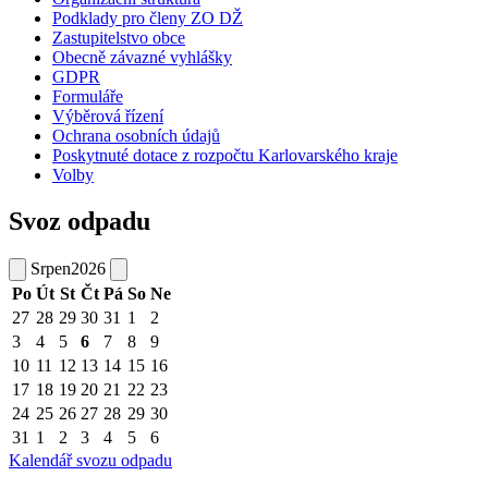
Podklady pro členy ZO DŽ
Zastupitelstvo obce
Obecně závazné vyhlášky
GDPR
Formuláře
Výběrová řízení
Ochrana osobních údajů
Poskytnuté dotace z rozpočtu Karlovarského kraje
Volby
Svoz odpadu
Srpen
2026
Po
Út
St
Čt
Pá
So
Ne
27
28
29
30
31
1
2
3
4
5
6
7
8
9
10
11
12
13
14
15
16
17
18
19
20
21
22
23
24
25
26
27
28
29
30
31
1
2
3
4
5
6
Kalendář svozu odpadu