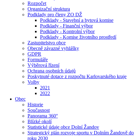
Rozpočet
Organizační struktura
Podklady pro členy ZO DŽ
Podklady - Stavební a bytová komise
Podklady - Finanční výbor
Podklady - Kontrolní výbor
Podklady - Komise životního prostředí
Zastupitelstvo obce
Obecně závazné vyhlášky
GDPR
Formuláře
Výběrová řízení
Ochrana osobních údajů
Poskytnuté dotace z rozpočtu Karlovarského kraje
Volby
2021
2022
Obec
Historie
Současnost
Panorama 360°
Blízké okolí
Statistické údaje obce Dolní Žandov
Strategický plán rozvoje sportu v Dolním Žandově do
roku 2030