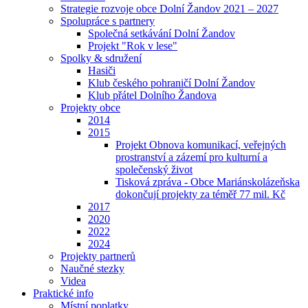
Strategie rozvoje obce Dolní Žandov 2021 – 2027
Spolupráce s partnery
Společná setkávání Dolní Žandov
Projekt "Rok v lese"
Spolky & sdružení
Hasiči
Klub českého pohraničí Dolní Žandov
Klub přátel Dolního Žandova
Projekty obce
2014
2015
Projekt Obnova komunikací, veřejných
prostranství a zázemí pro kulturní a
společenský život
Tisková zpráva - Obce Mariánskolázeňska
dokončují projekty za téměř 77 mil. Kč
2017
2020
2022
2024
Projekty partnerů
Naučné stezky
Videa
Praktické info
Místní poplatky