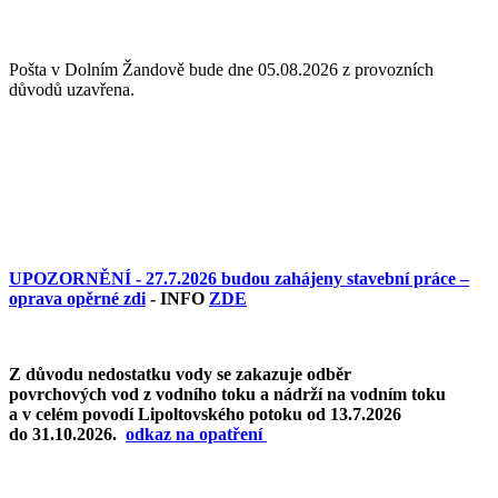
Pošta v Dolním Žandově bude dne 05.08.2026 z provozních
důvodů uzavřena.
UPOZORNĚNÍ - 27.7.2026 budou zahájeny stavební práce –
oprava opěrné zdi
- INFO
ZDE
Z důvodu nedostatku vody se zakazuje odběr
povrchových vod z vodního toku a nádrží na vodním toku
a v celém povodí Lipoltovského potoku od 13.7.2026
do 31.10.2026.
o
dkaz na opatření