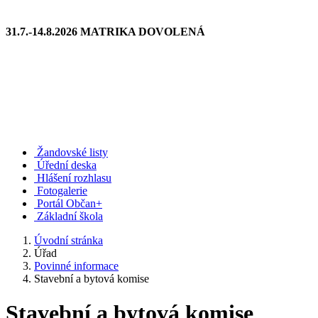
31.7.-14.8.2026 MATRIKA DOVOLENÁ
Žandovské listy
Úřední deska
Hlášení rozhlasu
Fotogalerie
Portál Občan+
Základní škola
Úvodní stránka
Úřad
Povinné informace
Stavební a bytová komise
Stavební a bytová komise