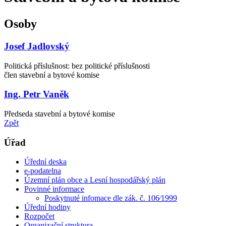
Osoby
Josef Jadlovský
Politická příslušnost: bez politické příslušnosti
člen stavební a bytové komise
Ing. Petr Vaněk
Předseda stavební a bytové komise
Zpět
Úřad
Úřední deska
e-podatelna
Územní plán obce a Lesní hospodářský plán
Povinné informace
Poskytnuté infomace dle zák. č. 106⁄1999
Úřední hodiny
Rozpočet
Organizační struktura