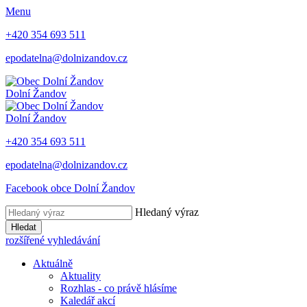
Menu
+420 354 693 511
epodatelna@dolnizandov.cz
Dolní Žandov
Dolní Žandov
+420 354 693 511
epodatelna@dolnizandov.cz
Facebook obce Dolní Žandov
Hledaný výraz
Hledat
rozšířené vyhledávání
Aktuálně
Aktuality
Rozhlas - co právě hlásíme
Kaledář akcí