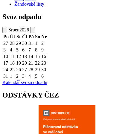
Žandovské listy
Svoz odpadu
Srpen
2026
Po
Út
St
Čt
Pá
So
Ne
27
28
29
30
31
1
2
3
4
5
6
7
8
9
10
11
12
13
14
15
16
17
18
19
20
21
22
23
24
25
26
27
28
29
30
31
1
2
3
4
5
6
Kalendář svozu odpadu
ODSTÁVKY ČEZ