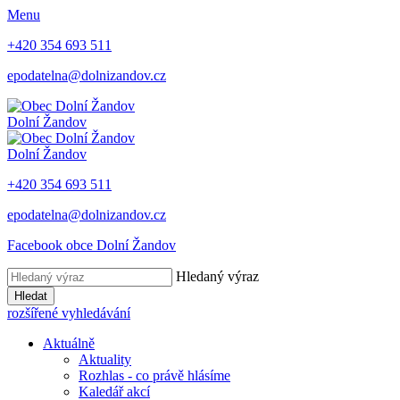
Menu
+420 354 693 511
epodatelna@dolnizandov.cz
Dolní Žandov
Dolní Žandov
+420 354 693 511
epodatelna@dolnizandov.cz
Facebook obce Dolní Žandov
Hledaný výraz
Hledat
rozšířené vyhledávání
Aktuálně
Aktuality
Rozhlas - co právě hlásíme
Kaledář akcí