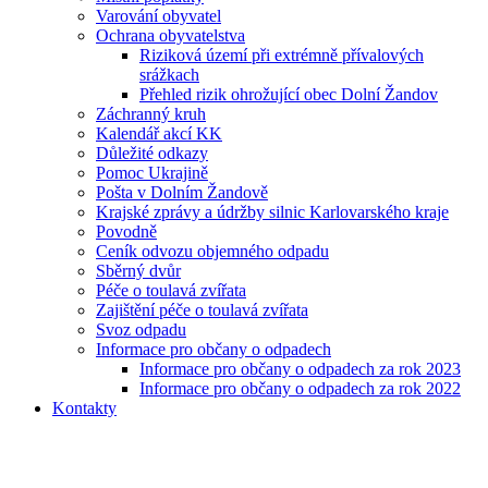
Varování obyvatel
Ochrana obyvatelstva
Riziková území při extrémně přívalových
srážkach
Přehled rizik ohrožující obec Dolní Žandov
Záchranný kruh
Kalendář akcí KK
Důležité odkazy
Pomoc Ukrajině
Pošta v Dolním Žandově
Krajské zprávy a údržby silnic Karlovarského kraje
Povodně
Ceník odvozu objemného odpadu
Sběrný dvůr
Péče o toulavá zvířata
Zajištění péče o toulavá zvířata
Svoz odpadu
Informace pro občany o odpadech
Informace pro občany o odpadech za rok 2023
Informace pro občany o odpadech za rok 2022
Kontakty