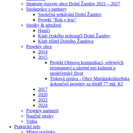
Strategie rozvoje obce Dolní Žandov 2021 – 2027
Spolupráce s partnery
Společná setkávání Dolní Žandov
Projekt "Rok v lese"
Spolky & sdružení
Hasiči
Klub českého pohraničí Dolní Žandov
Klub přátel Dolního Žandova
Projekty obce
2014
2015
Projekt Obnova komunikací, veřejných
prostranství a zázemí pro kulturní a
společenský život
Tisková zpráva - Obce Mariánskolázeňska
dokončují projekty za téměř 77 mil. Kč
2017
2020
2022
2024
Projekty partnerů
Naučné stezky
Videa
Praktické info
Místní poplatky