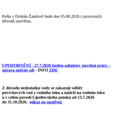
Pošta v Dolním Žandově bude dne 05.08.2026 z provozních
důvodů uzavřena.
UPOZORNĚNÍ - 27.7.2026 budou zahájeny stavební práce –
oprava opěrné zdi
- INFO
ZDE
Z důvodu nedostatku vody se zakazuje odběr
povrchových vod z vodního toku a nádrží na vodním toku
a v celém povodí Lipoltovského potoku od 13.7.2026
do 31.10.2026.
o
dkaz na opatření