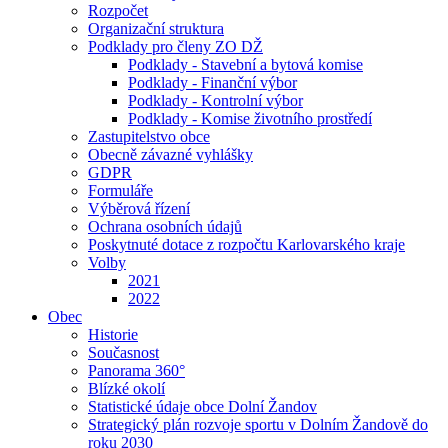
Rozpočet
Organizační struktura
Podklady pro členy ZO DŽ
Podklady - Stavební a bytová komise
Podklady - Finanční výbor
Podklady - Kontrolní výbor
Podklady - Komise životního prostředí
Zastupitelstvo obce
Obecně závazné vyhlášky
GDPR
Formuláře
Výběrová řízení
Ochrana osobních údajů
Poskytnuté dotace z rozpočtu Karlovarského kraje
Volby
2021
2022
Obec
Historie
Současnost
Panorama 360°
Blízké okolí
Statistické údaje obce Dolní Žandov
Strategický plán rozvoje sportu v Dolním Žandově do
roku 2030