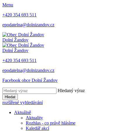
Menu
+420 354 693 511
epodatelna@dolnizandov.cz
Dolní Žandov
Dolní Žandov
+420 354 693 511
epodatelna@dolnizandov.cz
Facebook obce Dolní Žandov
Hledaný výraz
Hledat
rozšířené vyhledávání
Aktuálně
Aktuality
Rozhlas - co právě hlásíme
Kaledář akcí