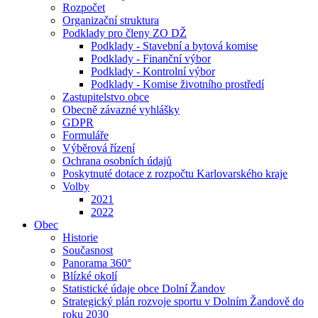
Rozpočet
Organizační struktura
Podklady pro členy ZO DŽ
Podklady - Stavební a bytová komise
Podklady - Finanční výbor
Podklady - Kontrolní výbor
Podklady - Komise životního prostředí
Zastupitelstvo obce
Obecně závazné vyhlášky
GDPR
Formuláře
Výběrová řízení
Ochrana osobních údajů
Poskytnuté dotace z rozpočtu Karlovarského kraje
Volby
2021
2022
Obec
Historie
Současnost
Panorama 360°
Blízké okolí
Statistické údaje obce Dolní Žandov
Strategický plán rozvoje sportu v Dolním Žandově do
roku 2030