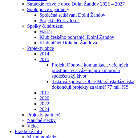
Strategie rozvoje obce Dolní Žandov 2021 – 2027
Spolupráce s partnery
Společná setkávání Dolní Žandov
Projekt "Rok v lese"
Spolky & sdružení
Hasiči
Klub českého pohraničí Dolní Žandov
Klub přátel Dolního Žandova
Projekty obce
2014
2015
Projekt Obnova komunikací, veřejných
prostranství a zázemí pro kulturní a
společenský život
Tisková zpráva - Obce Mariánskolázeňska
dokončují projekty za téměř 77 mil. Kč
2017
2020
2022
2024
Projekty partnerů
Naučné stezky
Videa
Praktické info
Místní poplatky