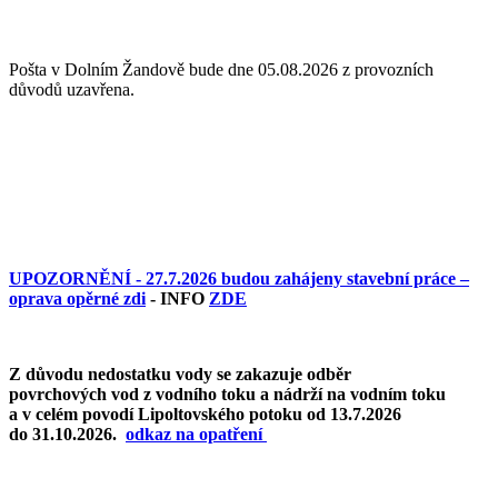
Pošta v Dolním Žandově bude dne 05.08.2026 z provozních
důvodů uzavřena.
UPOZORNĚNÍ - 27.7.2026 budou zahájeny stavební práce –
oprava opěrné zdi
- INFO
ZDE
Z důvodu nedostatku vody se zakazuje odběr
povrchových vod z vodního toku a nádrží na vodním toku
a v celém povodí Lipoltovského potoku od 13.7.2026
do 31.10.2026.
o
dkaz na opatření