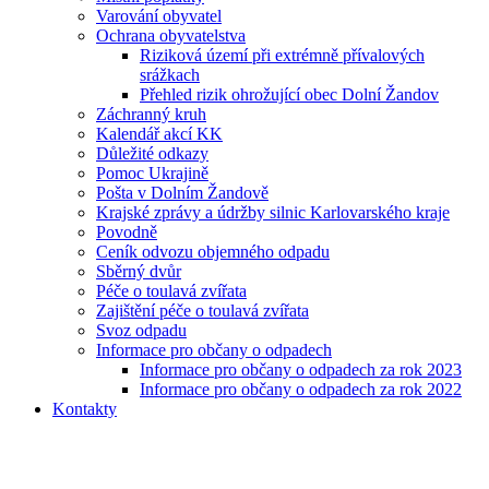
Varování obyvatel
Ochrana obyvatelstva
Riziková území při extrémně přívalových
srážkach
Přehled rizik ohrožující obec Dolní Žandov
Záchranný kruh
Kalendář akcí KK
Důležité odkazy
Pomoc Ukrajině
Pošta v Dolním Žandově
Krajské zprávy a údržby silnic Karlovarského kraje
Povodně
Ceník odvozu objemného odpadu
Sběrný dvůr
Péče o toulavá zvířata
Zajištění péče o toulavá zvířata
Svoz odpadu
Informace pro občany o odpadech
Informace pro občany o odpadech za rok 2023
Informace pro občany o odpadech za rok 2022
Kontakty