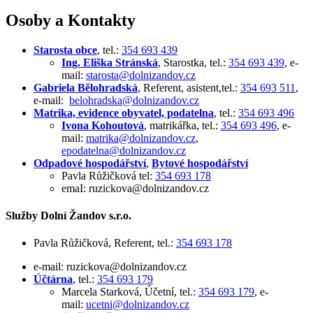
Osoby a Kontakty
Starosta obce
, tel.:
354 693 439
Ing. Eliška Stránská
, Starostka, tel.:
354 693 439
, e-
mail:
starosta@dolnizandov.cz
Gabriela Bělohradská
, Referent, asistent,tel.:
354 693 511
,
e-mail:
belohradska@dolnizandov.cz
Matrika, evidence obyvatel, podatelna
, tel.:
354 693 496
Ivona Kohoutová
, matrikářka, tel.:
354 693 496
, e-
mail:
matrika@dolnizandov.cz
,
epodatelna@dolnizandov.cz
Odpadové hospodářství
,
Bytové hospodářství
Pavla Růžičková tel:
354 693 178
emaI: ruzickova@dolnizandov.cz
Služby Dolní Žandov s.r.o.
Pavla Růžičková, Referent, tel.:
354 693 178
e-mail: ruzickova@dolnizandov.cz
Účtárna
, tel.:
354 693 179
Marcela Starková, Účetní, tel.:
354 693 179
, e-
mail:
ucetni@dolnizandov.cz