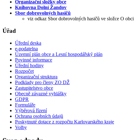
Organizační složky obce
Knihovna Dolní Žandov
Sbor dobrovolných hasičů
viz odkaz Sbor dobrovolných hasičů ve složce O obci
Úřad
Úřední deska
e-podatelna
Územní plán obce a Lesní hospodářský plán
Povinné informace
Úřední hodiny
Rozpočet
Organizační struktura
Podklady pro členy ZO DŽ
Zastupitelstvo obce
Obecně závazné vyhlášky
GDPR
Formuláře
Výběrová řízení
Ochrana osobních údajů
Poskytnuté dotace z rozpočtu Karlovarského kraje
Volby