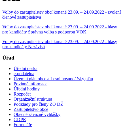
Volby do zastupitelstev obcí konané 23.09. – 24.09.2022 - zvolení
členové zastupitelstva
Volby do zastupitelstev obcí konané 23.09. – 24.09.2022 - hlasy
pro kandidáty Správná volba s podporou VOK
Volby do zastupitelstev obcí konané 23.09. – 24.09.2022 - hlasy
pro kandidáty Nezávislí
Úřad
Úřední deska
e-podatelna
Územní plán obce a Lesní hospodářský plán
Povinné informace
Úřední hodiny
Rozpočet
Organizační struktura
Podklady pro členy ZO DŽ
Zastupitelstvo obce
Obecně závazné vyhlášky
GDPR
Formuláře