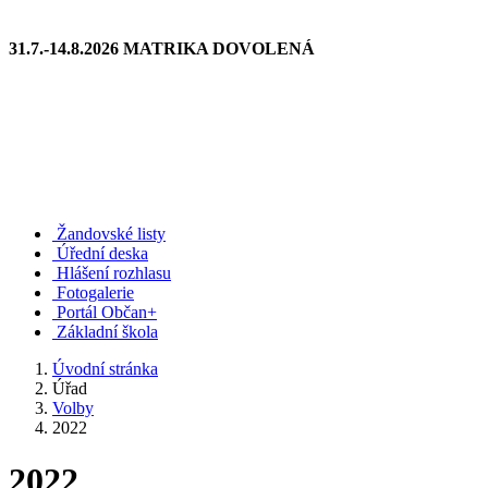
31.7.-14.8.2026 MATRIKA DOVOLENÁ
Žandovské listy
Úřední deska
Hlášení rozhlasu
Fotogalerie
Portál Občan+
Základní škola
Úvodní stránka
Úřad
Volby
2022
2022