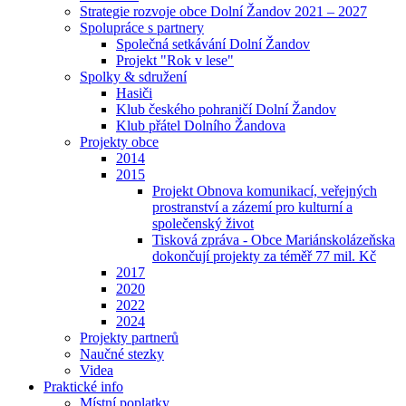
Strategie rozvoje obce Dolní Žandov 2021 – 2027
Spolupráce s partnery
Společná setkávání Dolní Žandov
Projekt "Rok v lese"
Spolky & sdružení
Hasiči
Klub českého pohraničí Dolní Žandov
Klub přátel Dolního Žandova
Projekty obce
2014
2015
Projekt Obnova komunikací, veřejných
prostranství a zázemí pro kulturní a
společenský život
Tisková zpráva - Obce Mariánskolázeňska
dokončují projekty za téměř 77 mil. Kč
2017
2020
2022
2024
Projekty partnerů
Naučné stezky
Videa
Praktické info
Místní poplatky