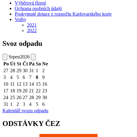
Výběrová řízení
Ochrana osobních údajů
Poskytnuté dotace z rozpočtu Karlovarského kraje
Volby
2021
2022
Svoz odpadu
Srpen
2026
Po
Út
St
Čt
Pá
So
Ne
27
28
29
30
31
1
2
3
4
5
6
7
8
9
10
11
12
13
14
15
16
17
18
19
20
21
22
23
24
25
26
27
28
29
30
31
1
2
3
4
5
6
Kalendář svozu odpadu
ODSTÁVKY ČEZ