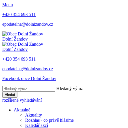
Menu
+420 354 693 511
epodatelna@dolnizandov.cz
Dolní Žandov
Dolní Žandov
+420 354 693 511
epodatelna@dolnizandov.cz
Facebook obce Dolní Žandov
Hledaný výraz
Hledat
rozšířené vyhledávání
Aktuálně
Aktuality
Rozhlas - co právě hlásíme
Kaledář akcí