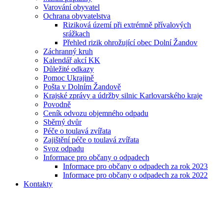
Varování obyvatel
Ochrana obyvatelstva
Riziková území při extrémně přívalových
srážkach
Přehled rizik ohrožující obec Dolní Žandov
Záchranný kruh
Kalendář akcí KK
Důležité odkazy
Pomoc Ukrajině
Pošta v Dolním Žandově
Krajské zprávy a údržby silnic Karlovarského kraje
Povodně
Ceník odvozu objemného odpadu
Sběrný dvůr
Péče o toulavá zvířata
Zajištění péče o toulavá zvířata
Svoz odpadu
Informace pro občany o odpadech
Informace pro občany o odpadech za rok 2023
Informace pro občany o odpadech za rok 2022
Kontakty