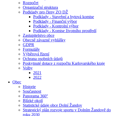
Rozpočet
Organizační struktura
Podklady pro členy ZO DŽ
Podklady - Stavební a bytová komise
Podklady - Finanční výbor
Podklady - Kontrolní výbor
Podklady - Komise životního prostředí
Zastupitelstvo obce
Obecně závazné vyhlášky
GDPR
Formuláře
Výběrová řízení
Ochrana osobních údajů
Poskytnuté dotace z rozpočtu Karlovarského kraje
Volby
2021
2022
Obec
Historie
Současnost
Panorama 360°
Blízké okolí
Statistické údaje obce Dolní Žandov
Strategický plán rozvoje sportu v Dolním Žandově do
roku 2030