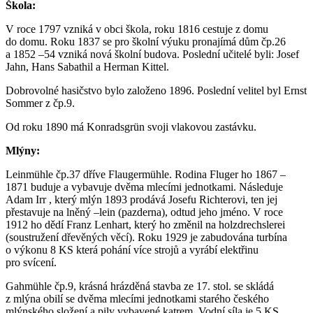
Škola:
V roce 1797 vzniká v obci škola, roku 1816 cestuje z domu
do domu. Roku 1837 se pro školní výuku pronajímá dům čp.26
a 1852 –54 vzniká nová školní budova. Poslední učitelé byli: Josef
Jahn, Hans Sabathil a Herman Kittel.
Dobrovolné hasičstvo bylo založeno 1896. Poslední velitel byl Ernst
Sommer z čp.9.
Od roku 1890 má Konradsgrün svoji vlakovou zastávku.
Mlýny:
Leinmühle čp.37 dříve Flaugermühle. Rodina Fluger ho 1867 –
1871 buduje a vybavuje dvěma mlecími jednotkami. Následuje
Adam Irr , který mlýn 1893 prodává Josefu Richterovi, ten jej
přestavuje na lněný –lein (pazderna), odtud jeho jméno. V roce
1912 ho dědí Franz Lenhart, který ho změnil na holzdrechslerei
(soustružení dřevěných věcí). Roku 1929 je zabudována turbína
o výkonu 8 KS která pohání více strojů a vyrábí elektřinu
pro svícení.
Gahmühle čp.9, krásná hrázděná stavba ze 17. stol. se skládá
z mlýna obilí se dvěma mlecími jednotkami starého českého
mlýnského složení a pily vybavené katrem. Vodní síla je 5 KS