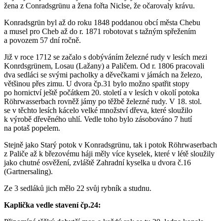
žena z Conradsgrünu a žena fořta Niclse, že očarovaly krávu.
Konradsgrün byl až do roku 1848 poddanou obcí města Chebu
a musel pro Cheb až do r. 1871 robotovat s tažným spřežením
a povozem 57 dní ročně.
Již v roce 1712 se začalo s dobýváním železné rudy v lesích mezi
Konrdsgrünem, Losau (Lažany) a Paličem. Od r. 1806 pracovali
dva sedláci se svými pacholky a děvečkami v jámách na železo,
většinou přes zimu. U dvora čp.31 bylo možno spatřit stopy
po hornictví ještě počátkem 20. století a v lesích v okolí potoka
Röhrwasserbach rovněž jámy po těžbě železné rudy. V 18. stol.
se v těchto lesích kácelo velké množství dřeva, které sloužilo
k výrobě dřevěného uhlí. Vedle toho bylo zásobováno 7 hutí
na potaš popelem.
Stejně jako Starý potok v Konradsgrünu, tak i potok Röhrwaserbach
z Paliče až k březovému háji měly více kyselek, které v létě sloužily
jako chutné osvěžení, zvláště Zahradní kyselka u dvora č.16
(Gartnersaling).
Ze 3 sedláků jich mělo 22 svůj rybník a studnu.
Kaplička vedle stavení čp.24: