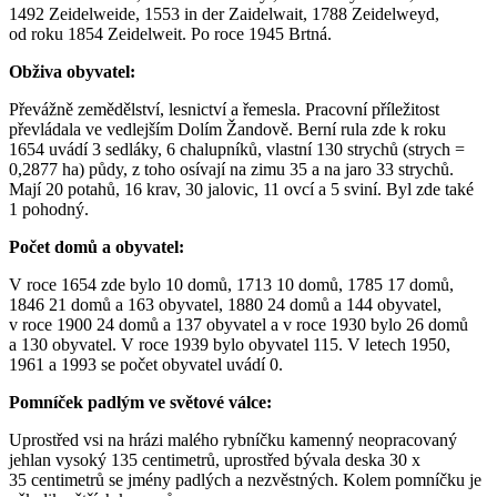
1492 Zeidelweide, 1553 in der Zaidelwait, 1788 Zeidelweyd,
od roku 1854 Zeidelweit. Po roce 1945 Brtná.
Obživa obyvatel:
Převážně zemědělství, lesnictví a řemesla. Pracovní příležitost
převládala ve vedlejším Dolím Žandově. Berní rula zde k roku
1654 uvádí 3 sedláky, 6 chalupníků, vlastní 130 strychů (strych =
0,2877 ha) půdy, z toho osívají na zimu 35 a na jaro 33 strychů.
Mají 20 potahů, 16 krav, 30 jalovic, 11 ovcí a 5 sviní. Byl zde také
1 pohodný.
Počet domů a obyvatel:
V roce 1654 zde bylo 10 domů, 1713 10 domů, 1785 17 domů,
1846 21 domů a 163 obyvatel, 1880 24 domů a 144 obyvatel,
v roce 1900 24 domů a 137 obyvatel a v roce 1930 bylo 26 domů
a 130 obyvatel. V roce 1939 bylo obyvatel 115. V letech 1950,
1961 a 1993 se počet obyvatel uvádí 0.
Pomníček padlým ve světové válce:
Uprostřed vsi na hrázi malého rybníčku kamenný neopracovaný
jehlan vysoký 135 centimetrů, uprostřed bývala deska 30 x
35 centimetrů se jmény padlých a nezvěstných. Kolem pomníčku je