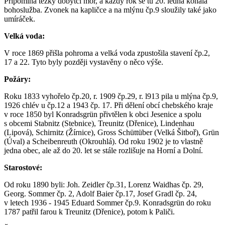
Připomíná těžký dobytčí mor, a každý rok se tu 20. ledna konala
bohoslužba. Zvonek na kapličce a na mlýnu čp.9 sloužily také jako
umíráček.
Velká voda:
V roce 1869 přišla pohroma a velká voda zpustošila stavení čp.2,
17 a 22. Tyto byly později vystavěny o něco výše.
Požáry:
Roku 1833 vyhořelo čp.20, r. 1909 čp.29, r. l913 pila u mlýna čp.9,
1926 chlév u čp.12 a 1943 čp. 17. Při dělení obcí chebského kraje
v roce 1850 byl Konradsgrün přivtělen k obci Jesenice a spolu
s obcemi Stabnitz (Stebnice), Treunitz (Dřenice), Lindenhau
(Lipová), Schirnitz (Žírnice), Gross Schüttüber (Velká Šitboř), Grün
(Úval) a Scheibenreuth (Okrouhlá). Od roku 1902 je to vlastně
jedna obec, ale až do 20. let se stále rozlišuje na Horní a Dolní.
Starostové:
Od roku 1890 byli: Joh. Zeidler čp.31, Lorenz Waidhas čp. 29,
Georg. Sommer čp. 2, Adolf Baier čp.17, Josef Gradl čp. 24,
v letech 1936 - 1945 Eduard Sommer čp.9. Konradsgrün do roku
1787 patřil farou k Treunitz (Dřenice), potom k Paliči.