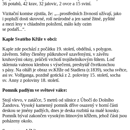
36 potahů, 42 krav, 32 jalovic, 2 ovce a 15 sviní.
Vizitační komise zjistila, že: „...prostředních živností užívají, jako
i popluží dosti skrovné, rolí neúrodné a jen samé žitné, pyštité
a mezi lesy v chladném položení, málo kdy ozim
se podaří...“.
Kaple Svatého Kříže v obci:
Kaple zde pochází z počátku 19. století, obdélná, s polygon.
závěrem. Stěny členěny půlkruhově uzavřenými, v závěru
kruhovými okny, průčelí vrcholí trojúhelníkovým štítem. Loď
sklenuta valenou klenbou s výsečemi, presbytář čtvrtkonchou
s pásy. Na oltáři je obraz sv.Kříže od Stadlera (r.1839), socha světce,
asi sv. Volfganga, pozdně gotická z 2. poloviny 15. století, socha
sv. Anny z poloviny 18. století.
Pomník padlým ve světové válce:
Stojí vlevo, v zatáčce, 5 metrů od silnice z Úbočí do Dolního
Žandova. Vysoký kamenný pomník dříve osazený v horní části
deskou se jmény padlých, dnes je deska rozbitá na malé kousky.
Pomník býval zakončen vysokým litinovým křížem, jehož části jsou
poházeny okolo.