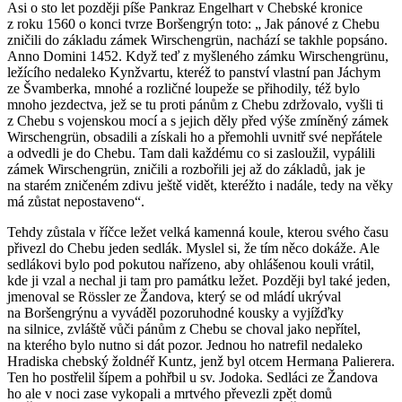
Asi o sto let později píše Pankraz Engelhart v Chebské kronice
z roku 1560 o konci tvrze Boršengrýn toto: „ Jak pánové z Chebu
zničili do základu zámek Wirschengrün, nachází se takhle popsáno.
Anno Domini 1452. Když teď z myšleného zámku Wirschengrünu,
ležícího nedaleko Kynžvartu, kteréž to panství vlastní pan Jáchym
ze Švamberka, mnohé a rozličné loupeže se přihodily, též bylo
mnoho jezdectva, jež se tu proti pánům z Chebu zdržovalo, vyšli ti
z Chebu s vojenskou mocí a s jejich děly před výše zmíněný zámek
Wirschengrün, obsadili a získali ho a přemohli uvnitř své nepřátele
a odvedli je do Chebu. Tam dali každému co si zasloužil, vypálili
zámek Wirschengrün, zničili a rozbořili jej až do základů, jak je
na starém zničeném zdivu ještě vidět, kteréžto i nadále, tedy na věky
má zůstat nepostaveno“.
Tehdy zůstala v říčce ležet velká kamenná koule, kterou svého času
přivezl do Chebu jeden sedlák. Myslel si, že tím něco dokáže. Ale
sedlákovi bylo pod pokutou nařízeno, aby ohlášenou kouli vrátil,
kde ji vzal a nechal ji tam pro památku ležet. Později byl také jeden,
jmenoval se Rössler ze Žandova, který se od mládí ukrýval
na Boršengrýnu a vyváděl pozoruhodné kousky a vyjížďky
na silnice, zvláště vůči pánům z Chebu se choval jako nepřítel,
na kterého bylo nutno si dát pozor. Jednou ho natrefil nedaleko
Hradiska chebský žoldnéř Kuntz, jenž byl otcem Hermana Palierera.
Ten ho postřelil šípem a pohřbil u sv. Jodoka. Sedláci ze Žandova
ho ale v noci zase vykopali a mrtvého převezli zpět domů