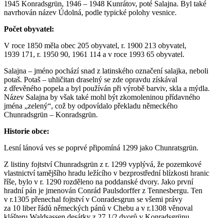
1945 Konradsgrün, 1946 – 1948 Kunrátov, poté Salajna. Byl také
navrhován název Údolná, podle typické polohy vesnice.
Počet obyvatel:
V roce 1850 měla obec 205 obyvatel, r. 1900 213 obyvatel,
1939 171, r. 1950 90, 1961 114 a v roce 1993 65 obyvatel.
Salajna – jméno pochází snad z latinského označení salajka, neboli
potaš. Potaš – uhličitan draselný se zde opravdu získával
z dřevěného popela a byl používán při výrobě barviv, skla a mýdla.
Název Salajna by však také mohl být zkomoleninou přídavného
jména „zelený“, což by odpovídalo překladu německého
Chunradsgrün – Konradsgrün.
Historie obce:
Lesní lánová ves se poprvé připomíná 1299 jako Chunratsgrün.
Z listiny fojtství Chunradsgrün z r. 1299 vyplývá, že pozemkové
vlastnictví tamějšího hradu ležícího v bezprostřední blízkosti hranic
říše, bylo v r. 1290 rozděleno na poddanské dvory. Jako první
hradní pán je jmenován Conrád Paulsdorffer z Tennesbergu. Ten
v r.1305 přenechal fojtství v Conradesgrun se všemi právy
za 10 liber řádů německých pánů v Chebu a v r.1308 věnoval
klášteru Waldsassen desátky z 27 1/2 dvorů v Konradsgrünu,