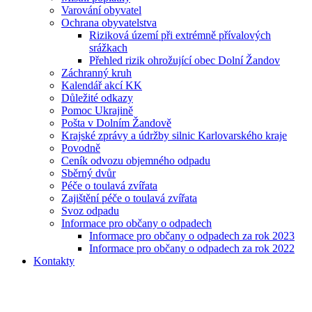
Varování obyvatel
Ochrana obyvatelstva
Riziková území při extrémně přívalových
srážkach
Přehled rizik ohrožující obec Dolní Žandov
Záchranný kruh
Kalendář akcí KK
Důležité odkazy
Pomoc Ukrajině
Pošta v Dolním Žandově
Krajské zprávy a údržby silnic Karlovarského kraje
Povodně
Ceník odvozu objemného odpadu
Sběrný dvůr
Péče o toulavá zvířata
Zajištění péče o toulavá zvířata
Svoz odpadu
Informace pro občany o odpadech
Informace pro občany o odpadech za rok 2023
Informace pro občany o odpadech za rok 2022
Kontakty