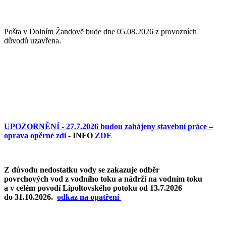
Pošta v Dolním Žandově bude dne 05.08.2026 z provozních
důvodů uzavřena.
UPOZORNĚNÍ - 27.7.2026 budou zahájeny stavební práce –
oprava opěrné zdi
- INFO
ZDE
Z důvodu nedostatku vody se zakazuje odběr
povrchových vod z vodního toku a nádrží na vodním toku
a v celém povodí Lipoltovského potoku od 13.7.2026
do 31.10.2026.
o
dkaz na opatření