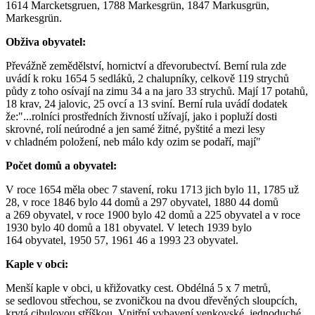
1614 Marcketsgruen, 1788 Markesgrün, 1847 Markusgrün,
Markesgrün.
Obživa obyvatel:
Převážně zemědělství, hornictví a dřevorubectví. Berní rula zde
uvádí k roku 1654 5 sedláků, 2 chalupníky, celkově 119 strychů
půdy z toho osívají na zimu 34 a na jaro 33 strychů. Mají 17 potahů,
18 krav, 24 jalovic, 25 ovcí a 13 sviní. Berní rula uvádí dodatek
že:"...rolníci prostředních živností užívají, jako i popluží dosti
skrovné, rolí neúrodné a jen samé žitné, pyštité a mezi lesy
v chladném položení, neb málo kdy ozim se podaří, mají"
Počet domů a obyvatel:
V roce 1654 měla obec 7 stavení, roku 1713 jich bylo 11, 1785 už
28, v roce 1846 bylo 44 domů a 297 obyvatel, 1880 44 domů
a 269 obyvatel, v roce 1900 bylo 42 domů a 225 obyvatel a v roce
1930 bylo 40 domů a 181 obyvatel. V letech 1939 bylo
164 obyvatel, 1950 57, 1961 46 a 1993 23 obyvatel.
Kaple v obci:
Menší kaple v obci, u křižovatky cest. Obdélná 5 x 7 metrů,
se sedlovou střechou, se zvoničkou na dvou dřevěných sloupcích,
krytá cibulovou stříškou. Vnitřní vybavení venkovské, jednoduché,