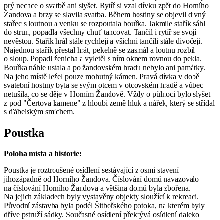
prý nechce o svatbě ani slyšet. Rytíř si vzal dívku zpět do Horního
Žandova a brzy se slavila svatba. Během hostiny se objevil divný
stařec s loutnou a venku se rozpoutala bouřka. Jakmile stařík sáhl
do strun, popadla všechny chuť tancovat. Tančil i rytíř se svojí
nevěstou. Stařík hrál stále rychleji a všichni tančili stále divočeji.
Najednou stařík přestal hrát, pekelně se zasmál a loutnu rozbil
o sloup. Popadl ženicha a vyletěl s ním oknem rovnou do pekla.
Bouřka náhle ustala a po žandovském hradu nebylo ani památky.
Na jeho místě ležel pouze mohutný kámen. Pravá dívka v době
svatební hostiny byla se svým otcem v otcovském hradě a vůbec
netušila, co se děje v Horním Žandově. Vždy o půlnoci bylo slyšet
z pod "Čertova kamene" z hloubi země hluk a nářek, který se střídal
s ďábelským smíchem.
Poustka
Poloha místa a historie:
Poustka je roztroušené osídlení sestávající z osmi stavení
jihozápadně od Horního Žandova. Číslování domů navazovalo
na číslování Horního Žandova a většina domů byla zbořena.
Na jejich základech byly vystavěny objekty sloužící k rekreaci.
Původní zástavba byla podél Šitbořského potoka, na kterém byly
dříve pstruží sádky. Současné osídlení překrývá osídlení daleko