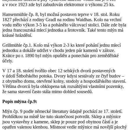
a v roce 1923 zde byl zabudován elektromor o výkonu 25 ks.
Hansenmühle čp. 8, byl možná postaven teprve v 18. stol. Roku
1827 přechází z rodiny Gradl na rodinu Waidhas. Kolo na vrchní
vodu mělo výkon 3-5 ks a pohánělo válcovací stolici. Dále zde byla
jedna francouzská mlecí jednotka a šrotovník. Také tento mlýn má
krásné hrázdění.
Grillmühle čp.1. Kolo má výkon 2-3 ks které pohání jednu mlecí
jednotku a dokáže udržet v chodu jeden pár kamenů v záloze.
Krátce po r. 1890 byl mlýn opuštěn a ponechán pro zemědělské
účely.
V 17 a 18. století tvořilo obec 12 selských dvorů postavených
v údolí Šitbořského potoka. Dvory kdysi sestávaly ze čtyř budov –
z obytného domu, otevřené kolny, stodoly a hospodářského stavení.
Většina dvorců byla obklopena tak rozsáhlými vlastními pozemky,
že sama stavení často stála mimo dohled sousedů.
Popis mlýna čp.9:
Mlýn čp. 9 podle německé literatury údajně pochází ze 17. století.
Prohlídkou na místě lze tuto skutečnost potvrdit. Sklep a mlýnice
jsou vystavěny z kamene, sklep je pouze pod obytnou částí a je
opatřen valenou klenbou. Místnost vedle mlýnice má novější plochý