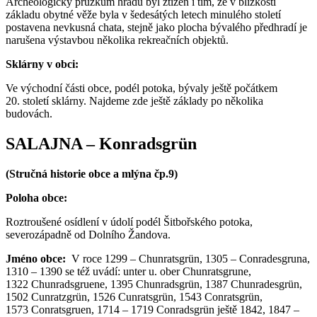
Archeologický průzkum hradu byl ztížen i tím, že v blízkosti
základu obytné věže byla v šedesátých letech minulého století
postavena nevkusná chata, stejně jako plocha bývalého předhradí je
narušena výstavbou několika rekreačních objektů.
Sklárny v obci:
Ve východní části obce, podél potoka, bývaly ještě počátkem
20. století sklárny. Najdeme zde ještě základy po několika
budovách.
SALAJNA – Konradsgrün
(Stručná historie obce a mlýna čp.9)
Poloha obce:
Roztroušené osídlení v údolí podél Šitbořského potoka,
severozápadně od Dolního Žandova.
Jméno obce:
V roce 1299 – Chunratsgrün, 1305 – Conradesgruna,
1310 – 1390 se též uvádí: unter u. ober Chunratsgrune,
1322 Chunradsgruene, 1395 Chunradsgrün, 1387 Chunradesgrün,
1502 Cunratzgrün, 1526 Cunratsgrün, 1543 Conratsgrün,
1573 Conratsgruen, 1714 – 1719 Conradsgrün ještě 1842, 1847 –