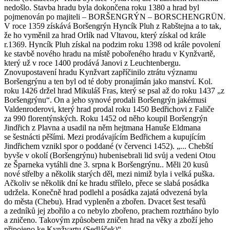
nedošlo. Stavba hradu byla dokončena roku 1380 a hrad byl
pojmenován po majiteli – BORŠENGRÝN – BORSCHENGRÜN.
V roce 1359 získává Boršengrýn Hyncík Pluh z Rabštejna a to tak,
že ho vyměnil za hrad Orlík nad Vltavou, který získal od krále
r.1369. Hyncík Pluh získal na podzim roku 1398 od krále povolení
ke stavbě nového hradu na místě pobořeného hradu v Kynžvartě,
který už v roce 1400 prodává Janovi z Leuchtenbergu.
Znovupostavení hradu Kynžvart zapříčinilo ztrátu významu
Boršengrýnu a ten byl od té doby pronajímán jako manství. Kol.
roku 1426 držel hrad Mikuláš Fras, který se psal až do roku 1437 „z
Boršengrýnu“. On a jeho synové prodali Boršengrýn jakémusi
Valdenroderovi, který hrad prodal roku 1450 Bedřichovi z Faliče
za 990 florentýnských. Roku 1452 od něho koupil Boršengrýn
Jindřich z Plavna a usadil na něm hejtmana Hanuše Eldmana
se šestnácti pěšími. Mezi prodávajícím Bedřichem a kupujícím
Jindřichem vznikl spor o poddané (v červenci 1452). „... Chebští
byvše v okolí (Boršengrýnu) hubenisebrali lid svůj a vedeni Otou
ze Šparneka vytáhli dne 3. srpna k Boršengrýnu.. Měli 20 kusů
nové střelby a několik starých děl, mezi nimiž byla i velká puška.
Ačkoliv se několik dní ke hradu střílelo, přece se slabá posádka
udržela. Konečně hrad podlehl a posádka zajatá odvezená byla
do města (Chebu). Hrad vypleněn a zbořen. Dvacet šest tesařů
a zedníků jej zbořilo a co nebylo zbořeno, prachem roztrháno bylo
a zničeno. Takovým způsobem zničen hrad na věky a zboží jeho
připojeno ke Kynžvartu.(Sedláček)“.