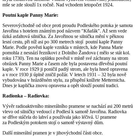
mše se zde slouží 1x ročně. Nad vchodem letopočet 1924.
Poutní kaple Panny Marie:
Severovýchodně od obce proti proudu Podleského potoka je samota
Javořina s hotelem známým pod názvem "Kňafák". Až sem vede
úzká asfaltová silnička. Za Javořinou se silnička mění v pěknou
lesní cestu, při níž asi po 300 metrech stojí poutní kaple Panny
Marie. Podle pověsti kaple vznikla v místech, kde Panna Marie
pomohla z nesnází řezníkovi z Dolního Žandova ( mělo se stát kol.
roku 1730). Ten na oplátku pověsil v místě své záchrany na strom
obrázek Panny Marie a časem zde byla postavena dřevěná poutní
kaple. V roce 1929 ji poničil padlý strom, ale byla hned opravena
a v roce 1930 ji úplně zničil požár. V letech 1931 – 32 byla nově
vybudována v hrázděném stylu, za přispění knížete Metternicha.
Dnes je kaplička znovu opravena a opět slouží poutní tradici.
Radionka – Radiovka:
Vývěr radioaktivního minerálního pramene se nachází asi 200 metrů
vlevo od silničky vedoucí z Podlesí k samotě Javořina. Radiovka
se dříve stáčela do lahví a používala jako léčivá. U pramene
za Podleským potokem stojí o samotě výstavný dům.
Další minerální pramen je v jihovýchodní části obce.