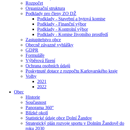
Rozpočet
Organizační struktura
Podklady pro členy ZO DŽ
Podklady - Stavební a bytová komise
Podklady - Finanční výbor
Podklady - Kontrolní výbor
Podklady - Komise životního prostředí
Zastupitelstvo obce
Obecně závazné vyhlášky
GDPR
Formuláře
Výběrová řízení
Ochrana osobních údajů
Poskytnuté dotace z rozpočtu Karlovarského kraje
Volby
2021
2022
Obec
Historie
Současnost
Panorama 360°
Blízké okolí
Statistické údaje obce Dolní Žandov
Strategický plán rozvoje sportu v Dolním Žandově do
roku 2030