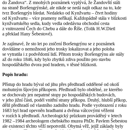
do Žandova“. Z mnohých poznámek vyplývá, že Žandovští stáli
na straně Boršengrýnské, ale nikde se nedá najít odkaz na to, kde
tvrz Boršengrýn hledat. Nedaleko od Kynžvartu – čtvrt hodiny
od Kynžvartu – více prameny neříkají. Každopádně stála v blízkosti
kynžvartského sedla, kudy vedla odedávna obchodní cesta
z vnitrozemí Čech do Chebu a dále do Říše. (Tolik H.W.Dietl
a překlad Hany Šebestové).
Je zajímavé, že sto let po zničení Boršengrýnu se z poznámek
dovídáme o nemožnosti jeho trosky lokalizovat a jeho poloha
se vytratila i z podvědomí lidí. Přitom trosky Boršengrýnu ale stály
až do roku 1846, kdy bylo zbytků zdiva použito pro stavbu
hospodářského dvora pod hradem, v těsné blízkosti.
Popis hradu:
Přístup do hradu býval od jihu přes předhradí oddělené od okolí
mohutným šíjovým příkopem. Předhradí bylo obdélné, ze kterého
se dochovaly jen nepatrné stopy po hospodářských budovách,
v jeho jižní části, podél vnitřní strany příkopu. Druhý, hlubší příkop,
dělil předhradí od vlastního zadního hradu. Podle vyobrazení z roku
1683 byl hrad opevněn hradbami a dvěma válcovými věžemi
v rozích k předhradí. Archeologický průzkum prováděný v letech
1982 –1984 archeologem chebského muzea PhDr. Pavlem Šebestou
ale existenci těchto věží nepotvrdil. Obytná věž, jejíž základy byly