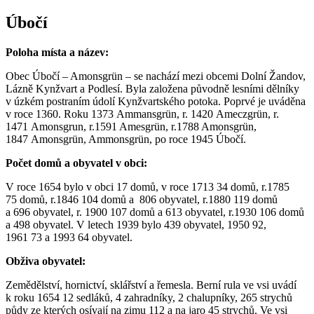
Úbočí
Poloha místa a název:
Obec Úbočí – Amonsgrün – se nachází mezi obcemi Dolní Žandov,
Lázně Kynžvart a Podlesí. Byla založena původně lesními dělníky
v úzkém postraním údolí Kynžvartského potoka. Poprvé je uváděna
v roce 1360. Roku 1373 Ammansgrün, r. 1420 Ameczgrün, r.
1471 Amonsgrun, r.1591 Amesgrün, r.1788 Amonsgrün,
1847 Amonsgrün, Ammonsgrün, po roce 1945 Úbočí.
Počet domů a obyvatel v obci:
V roce 1654 bylo v obci 17 domů, v roce 1713 34 domů, r.1785
75 domů, r.1846 104 domů a 806 obyvatel, r.1880 119 domů
a 696 obyvatel, r. 1900 107 domů a 613 obyvatel, r.1930 106 domů
a 498 obyvatel. V letech 1939 bylo 439 obyvatel, 1950 92,
1961 73 a 1993 64 obyvatel.
Obživa obyvatel:
Zemědělství, hornictví, sklářství a řemesla. Berní rula ve vsi uvádí
k roku 1654 12 sedláků, 4 zahradníky, 2 chalupníky, 265 strychů
půdy ze kterých osívají na zimu 112 a na jaro 45 strychů. Ve vsi