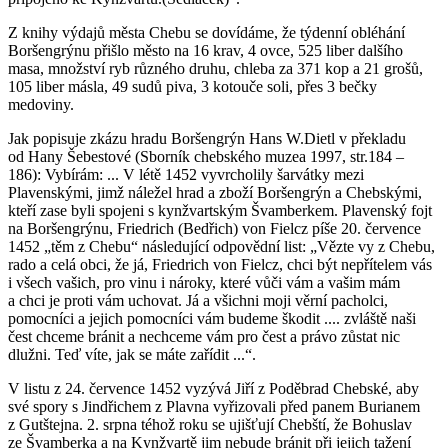
Z knihy výdajů města Chebu se dovídáme, že týdenní obléhání
Boršengrýnu přišlo město na 16 krav, 4 ovce, 525 liber dalšího
masa, množství ryb různého druhu, chleba za 371 kop a 21 grošů,
105 liber másla, 49 sudů piva, 3 kotouče soli, přes 3 bečky
medoviny.
Jak popisuje zkázu hradu Boršengrýn Hans W.Dietl v překladu
od Hany Šebestové (Sborník chebského muzea 1997, str.184 –
186): Vybírám: ... V létě 1452 vyvrcholily šarvátky mezi
Plavenskými, jimž náležel hrad a zboží Boršengrýn a Chebskými,
kteří zase byli spojeni s kynžvartským Švamberkem. Plavenský fojt
na Boršengrýnu, Friedrich (Bedřich) von Fielcz píše 20. července
1452 „těm z Chebu“ následující odpovědní list: „Vězte vy z Chebu,
rado a celá obci, že já, Friedrich von Fielcz, chci být nepřítelem vás
i všech vašich, pro vinu i nároky, které vůči vám a vašim mám
a chci je proti vám uchovat. Já a všichni moji věrní pacholci,
pomocníci a jejich pomocníci vám budeme škodit .... zvláště naši
čest chceme bránit a nechceme vám pro čest a právo zůstat nic
dlužni. Teď víte, jak se máte zařídit ...“.
V listu z 24. července 1452 vyzývá Jiří z Poděbrad Chebské, aby
své spory s Jindřichem z Plavna vyřizovali před panem Burianem
z Gutštejna. 2. srpna téhož roku se ujišťují Chebští, že Bohuslav
ze Švamberka a na Kynžvartě jim nebude bránit při jejich tažení