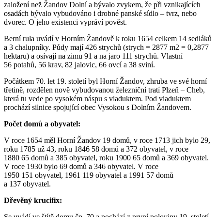
založení než Žandov Dolní a bývalo zvykem, že při vznikajících
osadách bývalo vybudováno i drobné panské sídlo – tvrz, nebo
dvorec. O jeho existenci vypráví pověst.
Berní rula uvádí v Horním Žandově k roku 1654 celkem 14 sedláků
a 3 chalupníky. Půdy mají 426 strychů (strych = 2877 m2 = 0,2877
hektaru) a osívají na zimu 91 a na jaro 111 strychů. Vlastní
56 potahů, 56 krav, 82 jalovic, 66 ovcí a 38 sviní.
Počátkem 70. let 19. století byl Horní Žandov, zhruba ve své horní
třetině, rozdělen nově vybudovanou železniční tratí Plzeň – Cheb,
která tu vede po vysokém náspu s viaduktem. Pod viaduktem
prochází silnice spojující obec Vysokou s Dolním Žandovem.
Počet domů a obyvatel:
V roce 1654 měl Horní Žandov 19 domů, v roce 1713 jich bylo 29,
roku 1785 už 43, roku 1846 58 domů a 372 obyvatel, v roce
1880 65 domů a 385 obyvatel, roku 1900 65 domů a 369 obyvatel.
V roce 1930 bylo 69 domů a 346 obyvatel. V roce
1950 151 obyvatel, 1961 119 obyvatel a 1991 57 domů
a 137 obyvatel.
Dřevěný krucifix:
Se uvádí ve štítě domu čp. 70 a pochází z první poloviny 19. století.