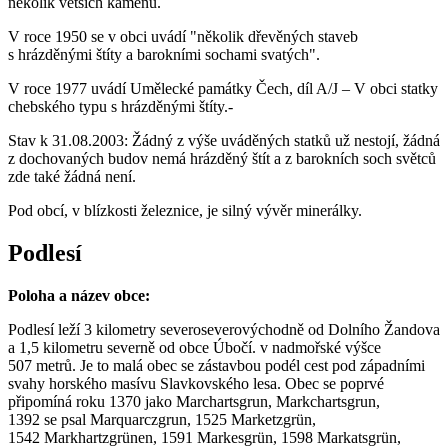
několik větších kamenů.
V roce 1950 se v obci uvádí "několik dřevěných staveb
s hrázděnými štíty a barokními sochami svatých".
V roce 1977 uvádí Umělecké památky Čech, díl A/J – V obci statky
chebského typu s hrázděnými štíty.-
Stav k 31.08.2003: Žádný z výše uváděných statků už nestojí, žádná
z dochovaných budov nemá hrázděný štít a z barokních soch světců
zde také žádná není.
Pod obcí, v blízkosti železnice, je silný vývěr minerálky.
Podlesí
Poloha a název obce:
Podlesí leží 3 kilometry severoseverovýchodně od Dolního Žandova
a 1,5 kilometru severně od obce Úbočí. v nadmořské výšce
507 metrů. Je to malá obec se zástavbou podél cest pod západními
svahy horského masívu Slavkovského lesa. Obec se poprvé
připomíná roku 1370 jako Marchartsgrun, Markchartsgrun,
1392 se psal Marquarczgrun, 1525 Marketzgrün,
1542 Markhartzgrünen, 1591 Markesgrün, 1598 Markatsgrün,