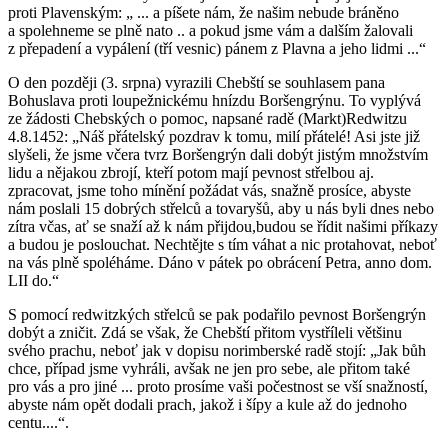
proti Plavenským: „ ... a píšete nám, že našim nebude bráněno
a spolehneme se plně nato .. a pokud jsme vám a dalším žalovali
z přepadení a vypálení (tří vesnic) pánem z Plavna a jeho lidmi ...“
O den později (3. srpna) vyrazili Chebští se souhlasem pana
Bohuslava proti loupežnickému hnízdu Boršengrýnu. To vyplývá
ze žádosti Chebských o pomoc, napsané radě (Markt)Redwitzu
4.8.1452: „Náš přátelský pozdrav k tomu, milí přátelé! Asi jste již
slyšeli, že jsme včera tvrz Boršengrýn dali dobýt jistým množstvím
lidu a nějakou zbrojí, kteří potom mají pevnost střelbou aj.
zpracovat, jsme toho mínění požádat vás, snažně prosíce, abyste
nám poslali 15 dobrých střelců a tovaryšů, aby u nás byli dnes nebo
zítra včas, ať se snaží až k nám přijdou,budou se řídit našimi příkazy
a budou je poslouchat. Nechtějte s tím váhat a nic protahovat, neboť
na vás plně spoléháme. Dáno v pátek po obrácení Petra, anno dom.
LII do.“
S pomocí redwitzkých střelců se pak podařilo pevnost Boršengrýn
dobýt a zničit. Zdá se však, že Chebští přitom vystříleli většinu
svého prachu, neboť jak v dopisu norimberské radě stojí: „Jak bůh
chce, případ jsme vyhráli, avšak ne jen pro sebe, ale přitom také
pro vás a pro jiné ... proto prosíme vaši počestnost se vší snažností,
abyste nám opět dodali prach, jakož i šípy a kule až do jednoho
centu....“.