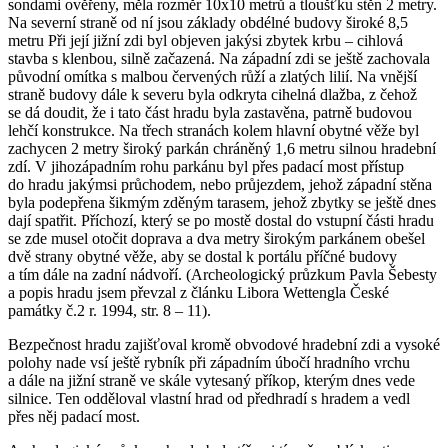
sondami ověřeny, měla rozměr 10x10 metrů a tloušťku stěn 2 metry.
Na severní straně od ní jsou základy obdélné budovy široké 8,5
metru Při její jižní zdi byl objeven jakýsi zbytek krbu – cihlová
stavba s klenbou, silně začazená. Na západní zdi se ještě zachovala
původní omítka s malbou červených růží a zlatých lilií. Na vnější
straně budovy dále k severu byla odkryta cihelná dlažba, z čehož
se dá doudit, že i tato část hradu byla zastavěna, patrně budovou
lehčí konstrukce. Na třech stranách kolem hlavní obytné věže byl
zachycen 2 metry široký parkán chráněný 1,6 metru silnou hradební
zdí. V jihozápadním rohu parkánu byl přes padací most přístup
do hradu jakýmsi průchodem, nebo průjezdem, jehož západní stěna
byla podepřena šikmým zděným tarasem, jehož zbytky se ještě dnes
dají spatřit. Příchozí, který se po mostě dostal do vstupní části hradu
se zde musel otočit doprava a dva metry širokým parkánem obešel
dvě strany obytné věže, aby se dostal k portálu příčné budovy
a tím dále na zadní nádvoří. (Archeologický průzkum Pavla Šebesty
a popis hradu jsem převzal z článku Libora Wettengla České
památky č.2 r. 1994, str. 8 – 11).
Bezpečnost hradu zajišťoval kromě obvodové hradební zdi a vysoké
polohy nade vsí ještě rybník při západním úbočí hradního vrchu
a dále na jižní straně ve skále vytesaný příkop, kterým dnes vede
silnice. Ten odděloval vlastní hrad od předhradí s hradem a vedl
přes něj padací most.