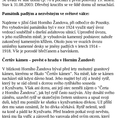
Stav k 31.08.2003: Dřevěný krucifix se ve štítě domu už nenachází.
Památník padlým a nezvěstným ve světové válce:
Najdeme v jižní části Horního Žandova, při odbočce do Poustky.
Pro vybudování památníku byl v roce 1924 využit starý úvoz
vedoucí souběžně s dnešní asfaltovou silnicí. Uprostřed úvozu,
v jeho rozšířeném místě, je vybudován kamenný podstavec nahoře
zakončený kamenným křížem. Okolo jsou ve svazích úvozu
umístěny kamenné desky se jmény padlých v letech 1914 –
1918. Vše je porostlé břečťanem a barvínkem.
Čertův kámen – pověst o hradu v Horním Žandově:
V blízkosti Horního Žandova býval před lety mohutný granitový
kámen, kterému se říkalo "Čertův kámen". Na místě, kde se kámen
nacházel stál kdysi dávno hrad. Jeho majitel byl zlý a hrubý rytíř,
který by se rád oženil s dcerou svého rytířského souseda
z Kynžvartu. Však ani dcera, ani její otec neměli zájem o "Čerta
z Horního Žandova", jak byl rytíř často nazýván. Aby dosáhl svého
záměru, uzavřel rytíř se skutečným čertem smlouvu a upsal svoji
duši, když mu pomůže ke sňatku s kynžvartskou dívkou. Už příští
den mu satan oznámil, že ho dívka očekává. Rytíř nelenil, sedl
na koně a pádil ke Kynžvartu. Před hradem potkal svoji nevěstu,
která mu šla vstříc a zároveň ho varovala před svým otcem, který