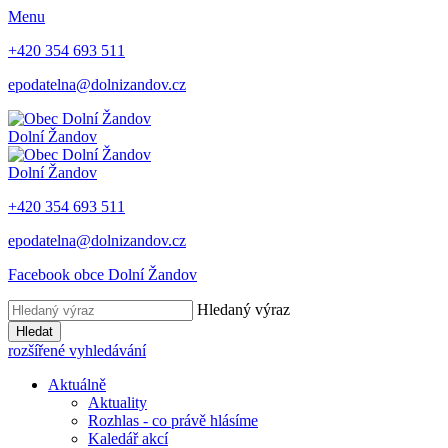
Menu
+420 354 693 511
epodatelna@dolnizandov.cz
Dolní Žandov
Dolní Žandov
+420 354 693 511
epodatelna@dolnizandov.cz
Facebook obce Dolní Žandov
Hledaný výraz
Hledat
rozšířené vyhledávání
Aktuálně
Aktuality
Rozhlas - co právě hlásíme
Kaledář akcí