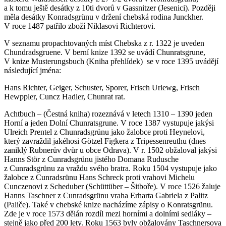
a k tomu ještě desátky z 10ti dvorů v Gassnitzer (Jesenici). Později
měla desátky Konradsgrünu v držení chebská rodina Junckher.
V roce 1487 patřilo zboží Niklasovi Richterovi.
V seznamu propachtovaných míst Chebska z r. 1322 je uveden
Chundradsgruene. V berní knize 1392 se uvádí Chunratsgrune,
V knize Musterungsbuch (Kniha přehlídek) se v roce 1395 uvádějí
následující jména:
Hans Richter, Geiger, Schuster, Sporer, Frisch Urlewg, Frisch
Hewppler, Cuncz Hadler, Chunrat rat.
Achtbuch – (Čestná kniha) rozeznává v letech 1310 – 1390 jeden
Horní a jeden Dolní Chunratsgrune. V roce 1387 vystupuje jakýsi
Ulreich Prentel z Chunradsgrünu jako žalobce proti Heynelovi,
který zavraždil jakéhosi Götzel Figkera z Tripessenreuthu (dnes
zaniklý Rubnerův dvůr u obce Odrava). V r. 1502 obžaloval jakýsi
Hanns Stör z Cunradsgrünu jistého Domana Rudusche
z Cunradsgrünu za vraždu svého bratra. Roku 1504 vystupuje jako
žalobce z Cunradsrünu Hans Schreck proti vrahovi Michelu
Cunczenovi z Scheduber (Schüttüber – Šitboře). V roce 1526 žaluje
Hanns Taschner z Cunradsgrünu vraha Erharta Gabriela z Palitz
(Paliče). Také v chebské knize nacházíme zápisy o Konratsgrünu.
Zde je v roce 1573 dělán rozdíl mezi horními a dolními sedláky –
stejně jako před 200 lety. Roku 1563 byly obžalovány Taschnersova