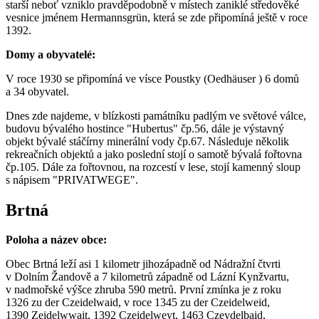
starší neboť vzniklo pravděpodobně v místech zaniklé středověké
vesnice jménem Hermannsgrün, která se zde připomíná ještě v roce
1392.
Domy a obyvatelé:
V roce 1930 se připomíná ve vísce Poustky (Oedhäuser ) 6 domů
a 34 obyvatel.
Dnes zde najdeme, v blízkosti památníku padlým ve světové válce,
budovu bývalého hostince "Hubertus" čp.56, dále je výstavný
objekt bývalé stáčírny minerální vody čp.67. Následuje několik
rekreačních objektů a jako poslední stojí o samotě bývalá fořtovna
čp.105. Dále za fořtovnou, na rozcestí v lese, stojí kamenný sloup
s nápisem "PRIVATWEGE".
Brtná
Poloha a název obce:
Obec Brtná leží asi 1 kilometr jihozápadně od Nádražní čtvrti
v Dolním Žandově a 7 kilometrů západně od Lázní Kynžvartu,
v nadmořské výšce zhruba 590 metrů. První zmínka je z roku
1326 zu der Czeidelwaid, v roce 1345 zu der Czeidelweid,
1390 Zeidelwwait, 1392 Czeidelweyt, 1463 Czeydelbaid,