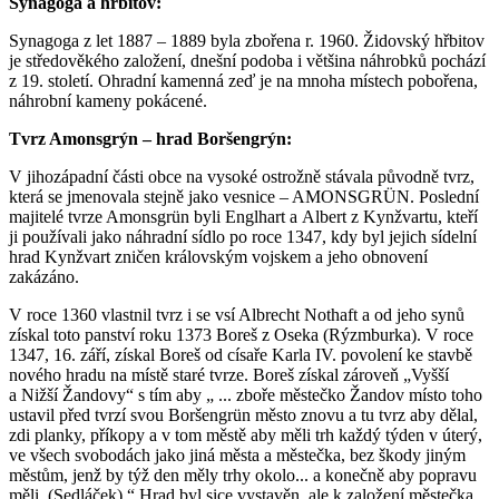
Synagoga a hřbitov:
Synagoga z let 1887 – 1889 byla zbořena r. 1960. Židovský hřbitov
je středověkého založení, dnešní podoba i většina náhrobků pochází
z 19. století. Ohradní kamenná zeď je na mnoha místech pobořena,
náhrobní kameny pokácené.
Tvrz Amonsgrýn – hrad Boršengrýn:
V jihozápadní části obce na vysoké ostrožně stávala původně tvrz,
která se jmenovala stejně jako vesnice – AMONSGRÜN. Poslední
majitelé tvrze Amonsgrün byli Englhart a Albert z Kynžvartu, kteří
ji používali jako náhradní sídlo po roce 1347, kdy byl jejich sídelní
hrad Kynžvart zničen královským vojskem a jeho obnovení
zakázáno.
V roce 1360 vlastnil tvrz i se vsí Albrecht Nothaft a od jeho synů
získal toto panství roku 1373 Boreš z Oseka (Rýzmburka). V roce
1347, 16. září, získal Boreš od císaře Karla IV. povolení ke stavbě
nového hradu na místě staré tvrze. Boreš získal zároveň „Vyšší
a Nižší Žandovy“ s tím aby „ ... zboře městečko Žandov místo toho
ustavil před tvrzí svou Boršengrün město znovu a tu tvrz aby dělal,
zdi planky, příkopy a v tom městě aby měli trh každý týden v úterý,
ve všech svobodách jako jiná města a městečka, bez škody jiným
městům, jenž by týž den měly trhy okolo... a konečně aby popravu
měli. (Sedláček).“ Hrad byl sice vystavěn, ale k založení městečka