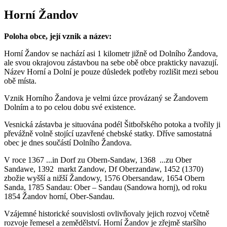
Horní Žandov
Poloha obce, její vznik a název:
Horní Žandov se nachází asi 1 kilometr jižně od Dolního Žandova,
ale svou okrajovou zástavbou na sebe obě obce prakticky navazují.
Název Horní a Dolní je pouze důsledek potřeby rozlišit mezi sebou
obě místa.
Vznik Horního Žandova je velmi úzce provázaný se Žandovem
Dolním a to po celou dobu své existence.
Vesnická zástavba je situována podél Šitbořského potoka a tvořily ji
převážně volně stojící uzavřené chebské statky. Dříve samostatná
obec je dnes součástí Dolního Žandova.
V roce 1367 ...in Dorf zu Obern-Sandaw, 1368 ...zu Ober
Sandawe, 1392 markt Zandow, Df Oberzandaw, 1452 (1370)
zbožie wyšší a nižší Žandowy, 1576 Obersandaw, 1654 Obern
Sanda, 1785 Sandau: Ober – Sandau (Sandowa hornj), od roku
1854 Žandov horní, Ober-Sandau.
Vzájemné historické souvislosti ovlivňovaly jejich rozvoj včetně
rozvoje řemesel a zemědělství. Horní Žandov je zřejmě staršího