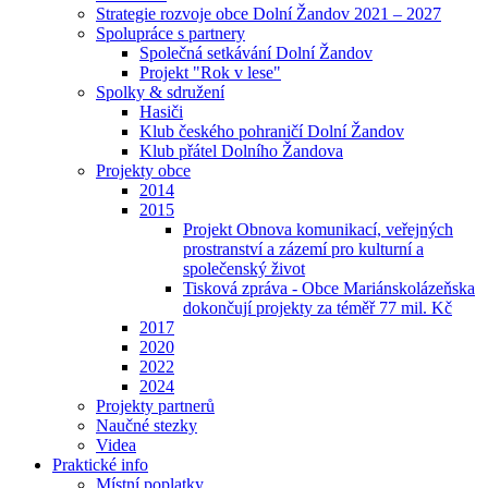
Strategie rozvoje obce Dolní Žandov 2021 – 2027
Spolupráce s partnery
Společná setkávání Dolní Žandov
Projekt "Rok v lese"
Spolky & sdružení
Hasiči
Klub českého pohraničí Dolní Žandov
Klub přátel Dolního Žandova
Projekty obce
2014
2015
Projekt Obnova komunikací, veřejných
prostranství a zázemí pro kulturní a
společenský život
Tisková zpráva - Obce Mariánskolázeňska
dokončují projekty za téměř 77 mil. Kč
2017
2020
2022
2024
Projekty partnerů
Naučné stezky
Videa
Praktické info
Místní poplatky