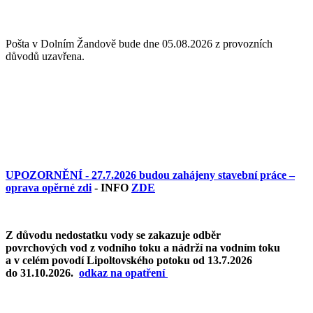
Pošta v Dolním Žandově bude dne 05.08.2026 z provozních
důvodů uzavřena.
UPOZORNĚNÍ - 27.7.2026 budou zahájeny stavební práce –
oprava opěrné zdi
- INFO
ZDE
Z důvodu nedostatku vody se zakazuje odběr
povrchových vod z vodního toku a nádrží na vodním toku
a v celém povodí Lipoltovského potoku od 13.7.2026
do 31.10.2026.
o
dkaz na opatření