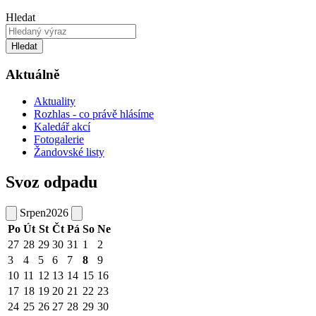
Hledat
Hledat
Aktuálně
Aktuality
Rozhlas - co právě hlásíme
Kaledář akcí
Fotogalerie
Žandovské listy
Svoz odpadu
Srpen
2026
Po
Út
St
Čt
Pá
So
Ne
27
28
29
30
31
1
2
3
4
5
6
7
8
9
10
11
12
13
14
15
16
17
18
19
20
21
22
23
24
25
26
27
28
29
30