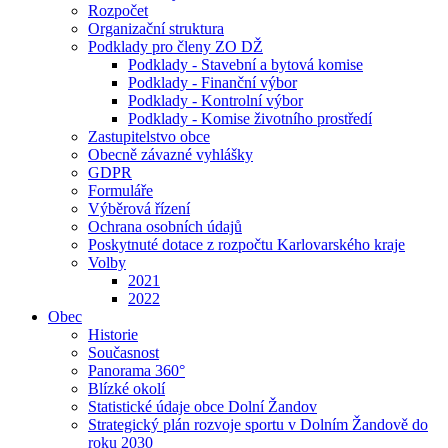
Rozpočet
Organizační struktura
Podklady pro členy ZO DŽ
Podklady - Stavební a bytová komise
Podklady - Finanční výbor
Podklady - Kontrolní výbor
Podklady - Komise životního prostředí
Zastupitelstvo obce
Obecně závazné vyhlášky
GDPR
Formuláře
Výběrová řízení
Ochrana osobních údajů
Poskytnuté dotace z rozpočtu Karlovarského kraje
Volby
2021
2022
Obec
Historie
Současnost
Panorama 360°
Blízké okolí
Statistické údaje obce Dolní Žandov
Strategický plán rozvoje sportu v Dolním Žandově do
roku 2030