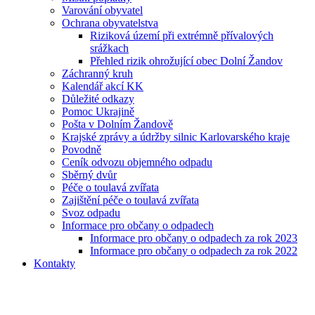
Varování obyvatel
Ochrana obyvatelstva
Riziková území při extrémně přívalových
srážkach
Přehled rizik ohrožující obec Dolní Žandov
Záchranný kruh
Kalendář akcí KK
Důležité odkazy
Pomoc Ukrajině
Pošta v Dolním Žandově
Krajské zprávy a údržby silnic Karlovarského kraje
Povodně
Ceník odvozu objemného odpadu
Sběrný dvůr
Péče o toulavá zvířata
Zajištění péče o toulavá zvířata
Svoz odpadu
Informace pro občany o odpadech
Informace pro občany o odpadech za rok 2023
Informace pro občany o odpadech za rok 2022
Kontakty