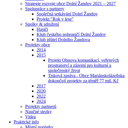
Strategie rozvoje obce Dolní Žandov 2021 – 2027
Spolupráce s partnery
Společná setkávání Dolní Žandov
Projekt "Rok v lese"
Spolky & sdružení
Hasiči
Klub českého pohraničí Dolní Žandov
Klub přátel Dolního Žandova
Projekty obce
2014
2015
Projekt Obnova komunikací, veřejných
prostranství a zázemí pro kulturní a
společenský život
Tisková zpráva - Obce Mariánskolázeňska
dokončují projekty za téměř 77 mil. Kč
2017
2020
2022
2024
Projekty partnerů
Naučné stezky
Videa
Praktické info
Místní poplatky