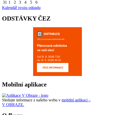
31
1
2
3
4
5
6
Kalendář svozu odpadu
ODSTÁVKY ČEZ
Mobilní aplikace
Sledujte informace z našeho webu v
mobilní aplikaci –
V OBRAZE.