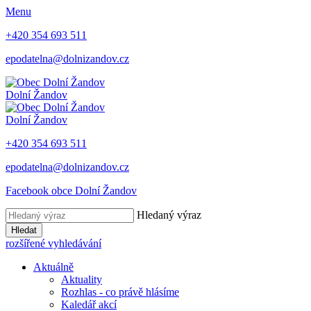
Menu
+420 354 693 511
epodatelna@dolnizandov.cz
Dolní Žandov
Dolní Žandov
+420 354 693 511
epodatelna@dolnizandov.cz
Facebook obce Dolní Žandov
Hledaný výraz
Hledat
rozšířené vyhledávání
Aktuálně
Aktuality
Rozhlas - co právě hlásíme
Kaledář akcí