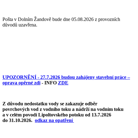
Pošta v Dolním Žandově bude dne 05.08.2026 z provozních
důvodů uzavřena.
UPOZORNĚNÍ - 27.7.2026 budou zahájeny stavební práce –
oprava opěrné zdi
- INFO
ZDE
Z důvodu nedostatku vody se zakazuje odběr
povrchových vod z vodního toku a nádrží na vodním toku
a v celém povodí Lipoltovského potoku od 13.7.2026
do 31.10.2026.
o
dkaz na opatření