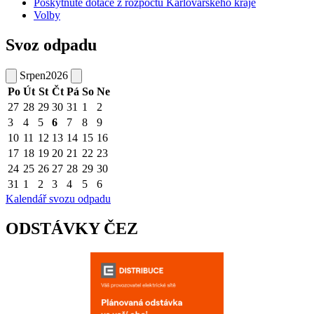
Poskytnuté dotace z rozpočtu Karlovarského kraje
Volby
Svoz odpadu
Srpen
2026
Po
Út
St
Čt
Pá
So
Ne
27
28
29
30
31
1
2
3
4
5
6
7
8
9
10
11
12
13
14
15
16
17
18
19
20
21
22
23
24
25
26
27
28
29
30
31
1
2
3
4
5
6
Kalendář svozu odpadu
ODSTÁVKY ČEZ