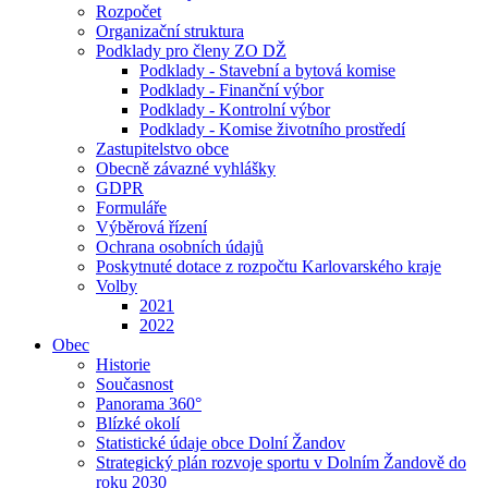
Rozpočet
Organizační struktura
Podklady pro členy ZO DŽ
Podklady - Stavební a bytová komise
Podklady - Finanční výbor
Podklady - Kontrolní výbor
Podklady - Komise životního prostředí
Zastupitelstvo obce
Obecně závazné vyhlášky
GDPR
Formuláře
Výběrová řízení
Ochrana osobních údajů
Poskytnuté dotace z rozpočtu Karlovarského kraje
Volby
2021
2022
Obec
Historie
Současnost
Panorama 360°
Blízké okolí
Statistické údaje obce Dolní Žandov
Strategický plán rozvoje sportu v Dolním Žandově do
roku 2030