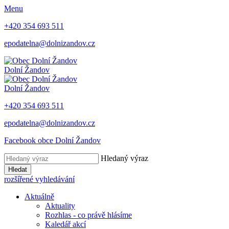
Menu
+420 354 693 511
epodatelna@dolnizandov.cz
Dolní Žandov
Dolní Žandov
+420 354 693 511
epodatelna@dolnizandov.cz
Facebook obce Dolní Žandov
Hledaný výraz
Hledat
rozšířené vyhledávání
Aktuálně
Aktuality
Rozhlas - co právě hlásíme
Kaledář akcí