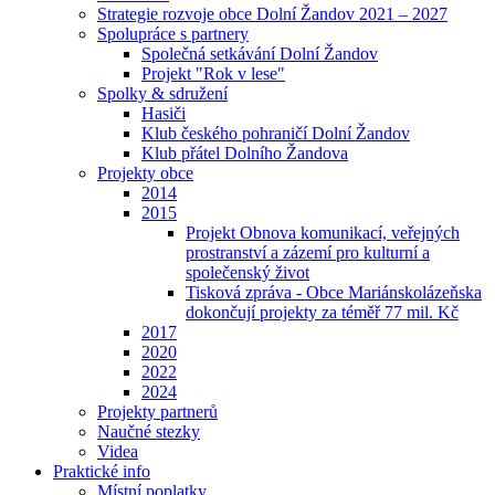
Strategie rozvoje obce Dolní Žandov 2021 – 2027
Spolupráce s partnery
Společná setkávání Dolní Žandov
Projekt "Rok v lese"
Spolky & sdružení
Hasiči
Klub českého pohraničí Dolní Žandov
Klub přátel Dolního Žandova
Projekty obce
2014
2015
Projekt Obnova komunikací, veřejných
prostranství a zázemí pro kulturní a
společenský život
Tisková zpráva - Obce Mariánskolázeňska
dokončují projekty za téměř 77 mil. Kč
2017
2020
2022
2024
Projekty partnerů
Naučné stezky
Videa
Praktické info
Místní poplatky