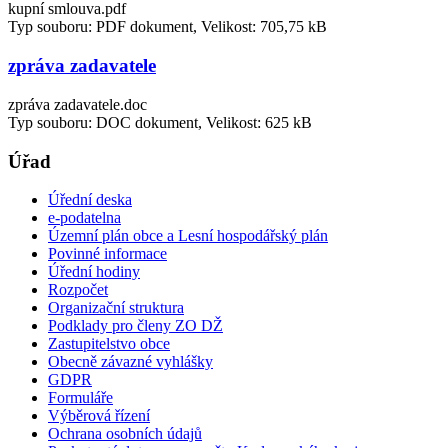
kupní smlouva.pdf
Typ souboru: PDF dokument, Velikost: 705,75 kB
zpráva zadavatele
zpráva zadavatele.doc
Typ souboru: DOC dokument, Velikost: 625 kB
Úřad
Úřední deska
e-podatelna
Územní plán obce a Lesní hospodářský plán
Povinné informace
Úřední hodiny
Rozpočet
Organizační struktura
Podklady pro členy ZO DŽ
Zastupitelstvo obce
Obecně závazné vyhlášky
GDPR
Formuláře
Výběrová řízení
Ochrana osobních údajů