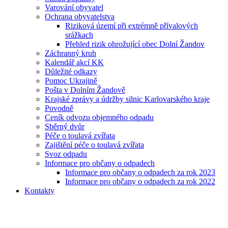
Varování obyvatel
Ochrana obyvatelstva
Riziková území při extrémně přívalových
srážkach
Přehled rizik ohrožující obec Dolní Žandov
Záchranný kruh
Kalendář akcí KK
Důležité odkazy
Pomoc Ukrajině
Pošta v Dolním Žandově
Krajské zprávy a údržby silnic Karlovarského kraje
Povodně
Ceník odvozu objemného odpadu
Sběrný dvůr
Péče o toulavá zvířata
Zajištění péče o toulavá zvířata
Svoz odpadu
Informace pro občany o odpadech
Informace pro občany o odpadech za rok 2023
Informace pro občany o odpadech za rok 2022
Kontakty