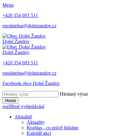
Menu
+420 354 693 511
epodatelna@dolnizandov.cz
Dolní Žandov
Dolní Žandov
+420 354 693 511
epodatelna@dolnizandov.cz
Facebook obce Dolní Žandov
Hledaný výraz
Hledat
rozšířené vyhledávání
Aktuálně
Aktuality
Rozhlas - co právě hlásíme
Kaledář akcí