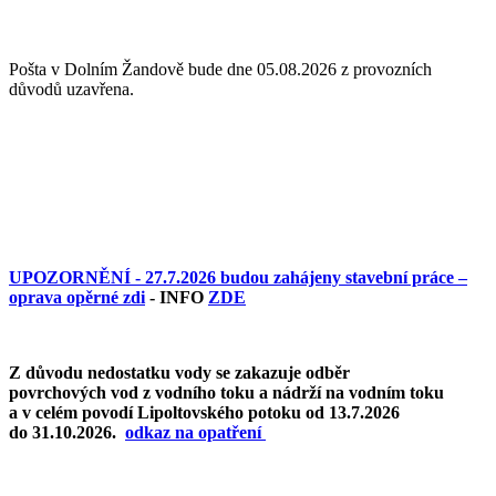
Pošta v Dolním Žandově bude dne 05.08.2026 z provozních
důvodů uzavřena.
UPOZORNĚNÍ - 27.7.2026 budou zahájeny stavební práce –
oprava opěrné zdi
- INFO
ZDE
Z důvodu nedostatku vody se zakazuje odběr
povrchových vod z vodního toku a nádrží na vodním toku
a v celém povodí Lipoltovského potoku od 13.7.2026
do 31.10.2026.
o
dkaz na opatření