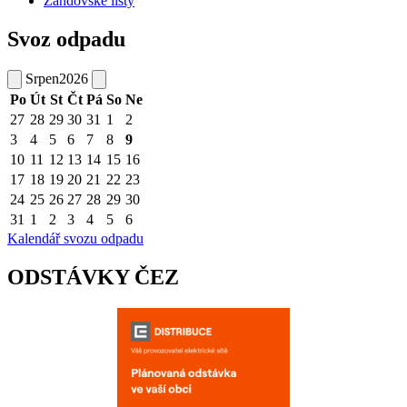
Žandovské listy
Svoz odpadu
Srpen
2026
Po
Út
St
Čt
Pá
So
Ne
27
28
29
30
31
1
2
3
4
5
6
7
8
9
10
11
12
13
14
15
16
17
18
19
20
21
22
23
24
25
26
27
28
29
30
31
1
2
3
4
5
6
Kalendář svozu odpadu
ODSTÁVKY ČEZ