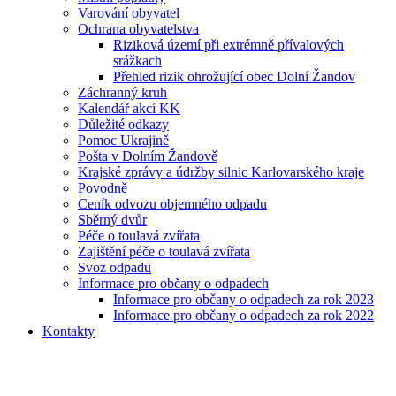
Varování obyvatel
Ochrana obyvatelstva
Riziková území při extrémně přívalových
srážkach
Přehled rizik ohrožující obec Dolní Žandov
Záchranný kruh
Kalendář akcí KK
Důležité odkazy
Pomoc Ukrajině
Pošta v Dolním Žandově
Krajské zprávy a údržby silnic Karlovarského kraje
Povodně
Ceník odvozu objemného odpadu
Sběrný dvůr
Péče o toulavá zvířata
Zajištění péče o toulavá zvířata
Svoz odpadu
Informace pro občany o odpadech
Informace pro občany o odpadech za rok 2023
Informace pro občany o odpadech za rok 2022
Kontakty