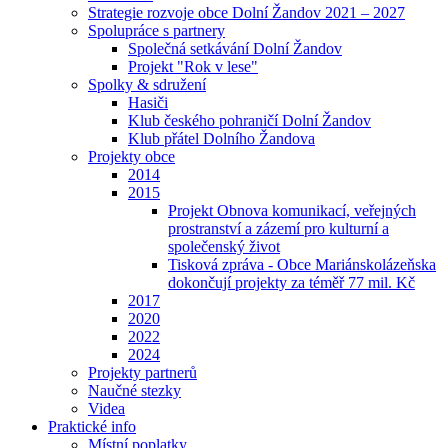
Strategie rozvoje obce Dolní Žandov 2021 – 2027
Spolupráce s partnery
Společná setkávání Dolní Žandov
Projekt "Rok v lese"
Spolky & sdružení
Hasiči
Klub českého pohraničí Dolní Žandov
Klub přátel Dolního Žandova
Projekty obce
2014
2015
Projekt Obnova komunikací, veřejných
prostranství a zázemí pro kulturní a
společenský život
Tisková zpráva - Obce Mariánskolázeňska
dokončují projekty za téměř 77 mil. Kč
2017
2020
2022
2024
Projekty partnerů
Naučné stezky
Videa
Praktické info
Místní poplatky