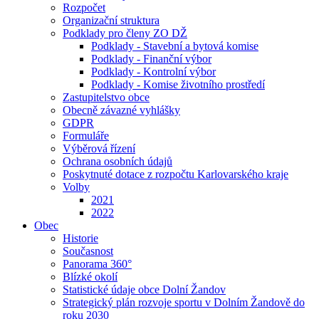
Rozpočet
Organizační struktura
Podklady pro členy ZO DŽ
Podklady - Stavební a bytová komise
Podklady - Finanční výbor
Podklady - Kontrolní výbor
Podklady - Komise životního prostředí
Zastupitelstvo obce
Obecně závazné vyhlášky
GDPR
Formuláře
Výběrová řízení
Ochrana osobních údajů
Poskytnuté dotace z rozpočtu Karlovarského kraje
Volby
2021
2022
Obec
Historie
Současnost
Panorama 360°
Blízké okolí
Statistické údaje obce Dolní Žandov
Strategický plán rozvoje sportu v Dolním Žandově do
roku 2030