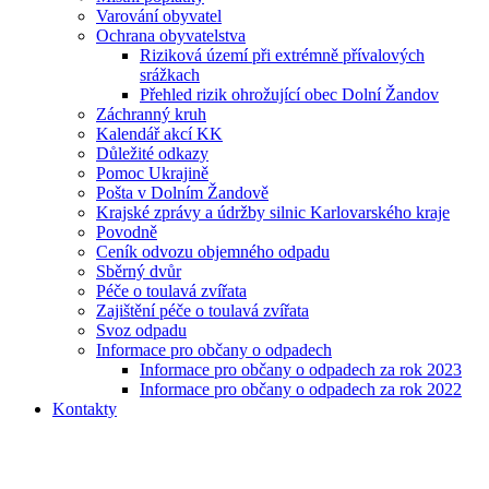
Varování obyvatel
Ochrana obyvatelstva
Riziková území při extrémně přívalových
srážkach
Přehled rizik ohrožující obec Dolní Žandov
Záchranný kruh
Kalendář akcí KK
Důležité odkazy
Pomoc Ukrajině
Pošta v Dolním Žandově
Krajské zprávy a údržby silnic Karlovarského kraje
Povodně
Ceník odvozu objemného odpadu
Sběrný dvůr
Péče o toulavá zvířata
Zajištění péče o toulavá zvířata
Svoz odpadu
Informace pro občany o odpadech
Informace pro občany o odpadech za rok 2023
Informace pro občany o odpadech za rok 2022
Kontakty