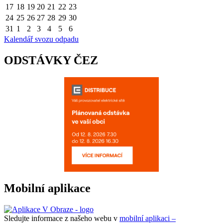
17
18
19
20
21
22
23
24
25
26
27
28
29
30
31
1
2
3
4
5
6
Kalendář svozu odpadu
ODSTÁVKY ČEZ
Mobilní aplikace
Sledujte informace z našeho webu v
mobilní aplikaci –