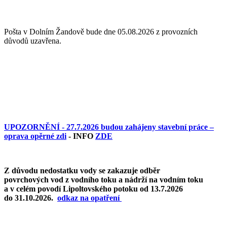
Pošta v Dolním Žandově bude dne 05.08.2026 z provozních
důvodů uzavřena.
UPOZORNĚNÍ - 27.7.2026 budou zahájeny stavební práce –
oprava opěrné zdi
- INFO
ZDE
Z důvodu nedostatku vody se zakazuje odběr
povrchových vod z vodního toku a nádrží na vodním toku
a v celém povodí Lipoltovského potoku od 13.7.2026
do 31.10.2026.
o
dkaz na opatření