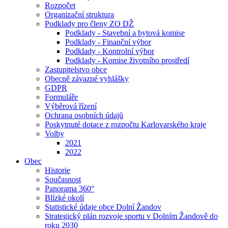
Rozpočet
Organizační struktura
Podklady pro členy ZO DŽ
Podklady - Stavební a bytová komise
Podklady - Finanční výbor
Podklady - Kontrolní výbor
Podklady - Komise životního prostředí
Zastupitelstvo obce
Obecně závazné vyhlášky
GDPR
Formuláře
Výběrová řízení
Ochrana osobních údajů
Poskytnuté dotace z rozpočtu Karlovarského kraje
Volby
2021
2022
Obec
Historie
Současnost
Panorama 360°
Blízké okolí
Statistické údaje obce Dolní Žandov
Strategický plán rozvoje sportu v Dolním Žandově do
roku 2030