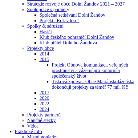
Strategie rozvoje obce Dolní Žandov 2021 – 2027
Spolupráce s partnery
Společná setkávání Dolní Žandov
Projekt "Rok v lese"
Spolky & sdružení
Hasiči
Klub českého pohraničí Dolní Žandov
Klub přátel Dolního Žandova
Projekty obce
2014
2015
Projekt Obnova komunikací, veřejných
prostranství a zázemí pro kulturní a
společenský život
Tisková zpráva - Obce Mariánskolázeňska
dokončují projekty za téměř 77 mil. Kč
2017
2020
2022
2024
Projekty partnerů
Naučné stezky
Videa
Praktické info
Místní poplatky