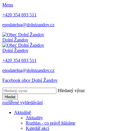
Menu
+420 354 693 511
epodatelna@dolnizandov.cz
Dolní Žandov
Dolní Žandov
+420 354 693 511
epodatelna@dolnizandov.cz
Facebook obce Dolní Žandov
Hledaný výraz
Hledat
rozšířené vyhledávání
Aktuálně
Aktuality
Rozhlas - co právě hlásíme
Kaledář akcí