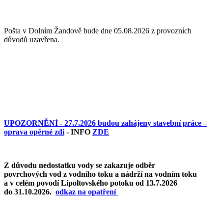
Pošta v Dolním Žandově bude dne 05.08.2026 z provozních
důvodů uzavřena.
UPOZORNĚNÍ - 27.7.2026 budou zahájeny stavební práce –
oprava opěrné zdi
- INFO
ZDE
Z důvodu nedostatku vody se zakazuje odběr
povrchových vod z vodního toku a nádrží na vodním toku
a v celém povodí Lipoltovského potoku od 13.7.2026
do 31.10.2026.
o
dkaz na opatření