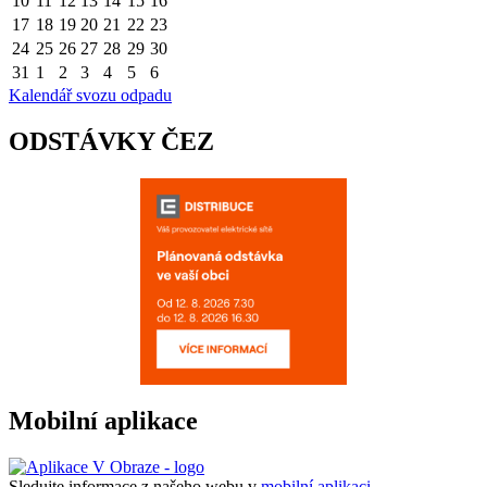
10
11
12
13
14
15
16
17
18
19
20
21
22
23
24
25
26
27
28
29
30
31
1
2
3
4
5
6
Kalendář svozu odpadu
ODSTÁVKY ČEZ
Mobilní aplikace
Sledujte informace z našeho webu v
mobilní aplikaci –