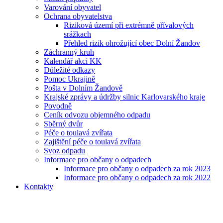
Varování obyvatel
Ochrana obyvatelstva
Riziková území při extrémně přívalových
srážkach
Přehled rizik ohrožující obec Dolní Žandov
Záchranný kruh
Kalendář akcí KK
Důležité odkazy
Pomoc Ukrajině
Pošta v Dolním Žandově
Krajské zprávy a údržby silnic Karlovarského kraje
Povodně
Ceník odvozu objemného odpadu
Sběrný dvůr
Péče o toulavá zvířata
Zajištění péče o toulavá zvířata
Svoz odpadu
Informace pro občany o odpadech
Informace pro občany o odpadech za rok 2023
Informace pro občany o odpadech za rok 2022
Kontakty