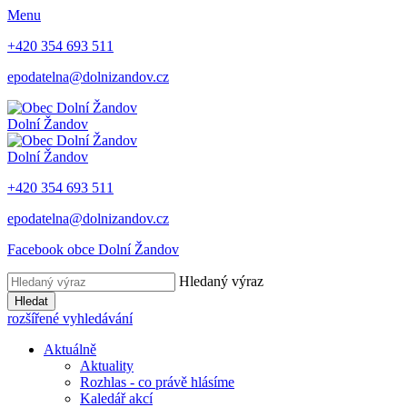
Menu
+420 354 693 511
epodatelna@dolnizandov.cz
Dolní Žandov
Dolní Žandov
+420 354 693 511
epodatelna@dolnizandov.cz
Facebook obce Dolní Žandov
Hledaný výraz
Hledat
rozšířené vyhledávání
Aktuálně
Aktuality
Rozhlas - co právě hlásíme
Kaledář akcí