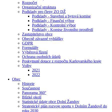
Rozpočet
Organizační struktura
Podklady pro členy ZO DŽ
Podklady - Stavební a bytová komise
Podklady - Finanční výbor
Podklady - Kontrolní výbor
Podklady - Komise životního prostředí
Zastupitelstvo obce
Obecně závazné vyhlášky
GDPR
Formuláře
Výběrová řízení
Ochrana osobních údajů
Poskytnuté dotace z rozpočtu Karlovarského kraje
Volby
2021
2022
Obec
Historie
Současnost
Panorama 360°
Blízké okolí
Statistické údaje obce Dolní Žandov
Strategický plán rozvoje sportu v Dolním Žandově do
roku 2030