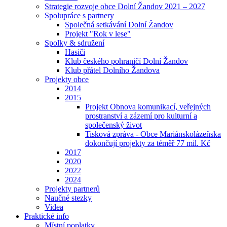
Strategie rozvoje obce Dolní Žandov 2021 – 2027
Spolupráce s partnery
Společná setkávání Dolní Žandov
Projekt "Rok v lese"
Spolky & sdružení
Hasiči
Klub českého pohraničí Dolní Žandov
Klub přátel Dolního Žandova
Projekty obce
2014
2015
Projekt Obnova komunikací, veřejných
prostranství a zázemí pro kulturní a
společenský život
Tisková zpráva - Obce Mariánskolázeňska
dokončují projekty za téměř 77 mil. Kč
2017
2020
2022
2024
Projekty partnerů
Naučné stezky
Videa
Praktické info
Místní poplatky