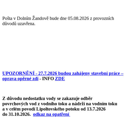
Pošta v Dolním Žandově bude dne 05.08.2026 z provozních
důvodů uzavřena.
UPOZORNĚNÍ - 27.7.2026 budou zahájeny stavební práce –
oprava opěrné zdi
- INFO
ZDE
Z důvodu nedostatku vody se zakazuje odběr
povrchových vod z vodního toku a nádrží na vodním toku
a v celém povodí Lipoltovského potoku od 13.7.2026
do 31.10.2026.
o
dkaz na opatření