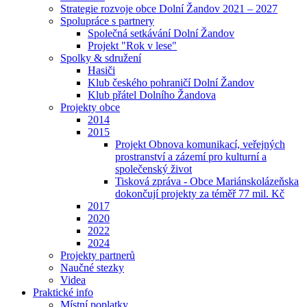
Strategie rozvoje obce Dolní Žandov 2021 – 2027
Spolupráce s partnery
Společná setkávání Dolní Žandov
Projekt "Rok v lese"
Spolky & sdružení
Hasiči
Klub českého pohraničí Dolní Žandov
Klub přátel Dolního Žandova
Projekty obce
2014
2015
Projekt Obnova komunikací, veřejných
prostranství a zázemí pro kulturní a
společenský život
Tisková zpráva - Obce Mariánskolázeňska
dokončují projekty za téměř 77 mil. Kč
2017
2020
2022
2024
Projekty partnerů
Naučné stezky
Videa
Praktické info
Místní poplatky