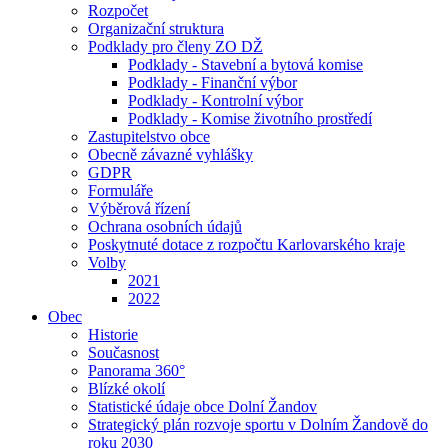
Rozpočet
Organizační struktura
Podklady pro členy ZO DŽ
Podklady - Stavební a bytová komise
Podklady - Finanční výbor
Podklady - Kontrolní výbor
Podklady - Komise životního prostředí
Zastupitelstvo obce
Obecně závazné vyhlášky
GDPR
Formuláře
Výběrová řízení
Ochrana osobních údajů
Poskytnuté dotace z rozpočtu Karlovarského kraje
Volby
2021
2022
Obec
Historie
Současnost
Panorama 360°
Blízké okolí
Statistické údaje obce Dolní Žandov
Strategický plán rozvoje sportu v Dolním Žandově do
roku 2030