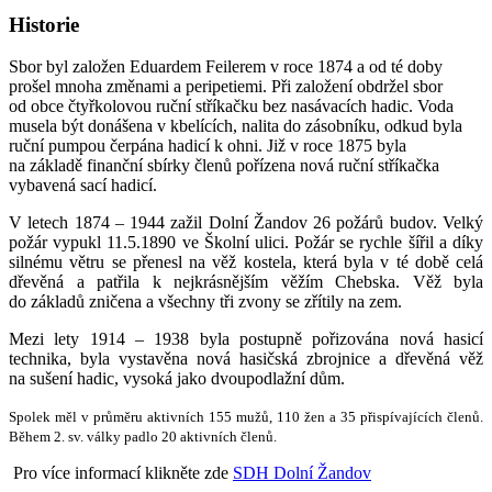
Historie
Sbor byl založen Eduardem Feilerem v roce 1874 a od té doby
prošel mnoha změnami a peripetiemi. Při založení obdržel sbor
od obce čtyřkolovou ruční stříkačku bez nasávacích hadic. Voda
musela být donášena v kbelících, nalita do zásobníku, odkud byla
ruční pumpou čerpána hadicí k ohni. Již v roce 1875 byla
na základě finanční sbírky členů pořízena nová ruční stříkačka
vybavená sací hadicí.
V letech 1874 – 1944 zažil Dolní Žandov 26 požárů budov. Velký
požár vypukl 11.5.1890 ve Školní ulici. Požár se rychle šířil a díky
silnému větru se přenesl na věž kostela, která byla v té době celá
dřevěná a patřila k nejkrásnějším věžím Chebska. Věž byla
do základů zničena a všechny tři zvony se zřítily na zem.
Mezi lety 1914 – 1938 byla postupně pořizována nová hasicí
technika, byla vystavěna nová hasičská zbrojnice a dřevěná věž
na sušení hadic, vysoká jako dvoupodlažní dům.
Spolek měl v průměru aktivních 155 mužů, 110 žen a 35 přispívajících členů.
Během 2. sv. války padlo 20 aktivních členů.
Pro více informací klikněte zde
SDH Dolní Žandov