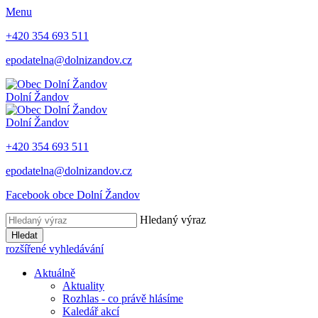
Menu
+420 354 693 511
epodatelna@dolnizandov.cz
Dolní Žandov
Dolní Žandov
+420 354 693 511
epodatelna@dolnizandov.cz
Facebook obce Dolní Žandov
Hledaný výraz
Hledat
rozšířené vyhledávání
Aktuálně
Aktuality
Rozhlas - co právě hlásíme
Kaledář akcí