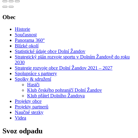
Obec
Historie
Současnost
Panorama 360°
Blízké okolí
Statistické údaje obce Dolní Žandov
Strategický plán rozvoje sportu v Dolním Žandově do roku
2030
Strategie rozvoje obce Dolní Žandov 2021 – 2027
Spolupráce s partnery
Spolky & sdružení
Hasiči
Klub českého pohraničí Dolní Žandov
Klub přátel Dolního Žandova
Projekty obce
Projekty partnerů
Naučné stezky
Videa
Svoz odpadu