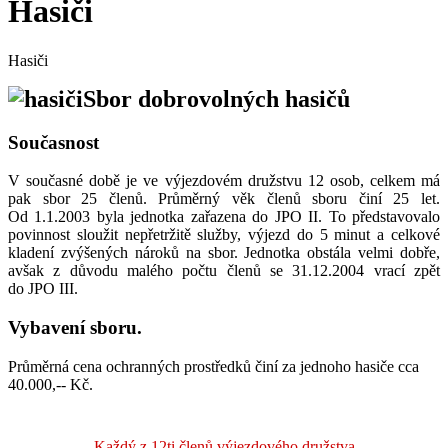
Hasiči
Hasiči
Sbor dobrovolných hasičů
Současnost
V současné době je ve výjezdovém družstvu 12 osob, celkem má
pak sbor 25 členů. Průměrný věk členů sboru činí 25 let.
Od 1.1.2003 byla jednotka zařazena do JPO II. To představovalo
povinnost sloužit nepřetržitě služby, výjezd do 5 minut a celkové
kladení zvýšených nároků na sbor. Jednotka obstála velmi dobře,
avšak z důvodu malého počtu členů se 31.12.2004 vrací zpět
do JPO III.
Vybavení sboru.
Průměrná cena ochranných prostředků činí za jednoho hasiče cca
40.000,-- Kč.
Každý z 12ti členů výjezdového družstva