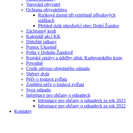
Varování obyvatel
Ochrana obyvatelstva
Riziková území při extrémně přívalových
srážkach
Přehled rizik ohrožující obec Dolní Žandov
Záchranný kruh
Kalendář akcí KK
Důležité odkazy
Pomoc Ukrajině
Pošta v Dolním Žandově
Krajské zprávy a údržby silnic Karlovarského kraje
Povodně
Ceník odvozu objemného odpadu
Sběrný dvůr
Péče o toulavá zvířata
Zajištění péče o toulavá zvířata
Svoz odpadu
Informace pro občany o odpadech
Informace pro občany o odpadech za rok 2023
Informace pro občany o odpadech za rok 2022
Kontakty