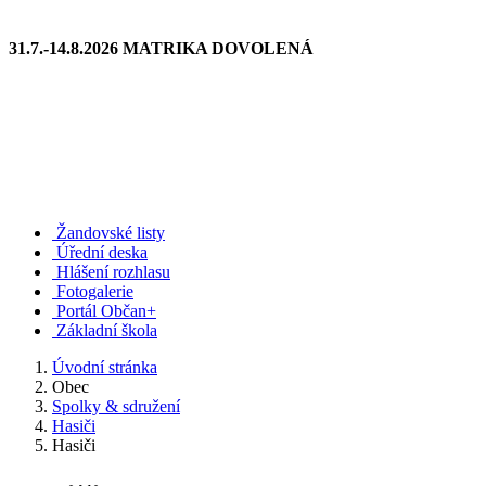
31.7.-14.8.2026 MATRIKA DOVOLENÁ
Žandovské listy
Úřední deska
Hlášení rozhlasu
Fotogalerie
Portál Občan+
Základní škola
Úvodní stránka
Obec
Spolky & sdružení
Hasiči
Hasiči