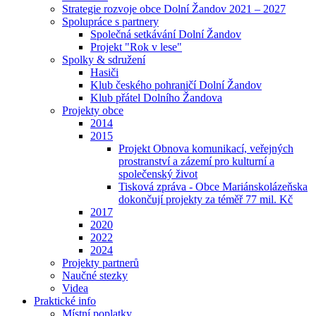
Strategie rozvoje obce Dolní Žandov 2021 – 2027
Spolupráce s partnery
Společná setkávání Dolní Žandov
Projekt "Rok v lese"
Spolky & sdružení
Hasiči
Klub českého pohraničí Dolní Žandov
Klub přátel Dolního Žandova
Projekty obce
2014
2015
Projekt Obnova komunikací, veřejných
prostranství a zázemí pro kulturní a
společenský život
Tisková zpráva - Obce Mariánskolázeňska
dokončují projekty za téměř 77 mil. Kč
2017
2020
2022
2024
Projekty partnerů
Naučné stezky
Videa
Praktické info
Místní poplatky