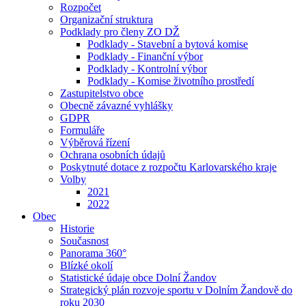
Rozpočet
Organizační struktura
Podklady pro členy ZO DŽ
Podklady - Stavební a bytová komise
Podklady - Finanční výbor
Podklady - Kontrolní výbor
Podklady - Komise životního prostředí
Zastupitelstvo obce
Obecně závazné vyhlášky
GDPR
Formuláře
Výběrová řízení
Ochrana osobních údajů
Poskytnuté dotace z rozpočtu Karlovarského kraje
Volby
2021
2022
Obec
Historie
Současnost
Panorama 360°
Blízké okolí
Statistické údaje obce Dolní Žandov
Strategický plán rozvoje sportu v Dolním Žandově do
roku 2030