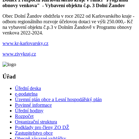
obnovy venkova" - Vybavení objektu č.p. 3 Dolní Žandov
Obec Dolní Žandov obdržela v roce 2022 od Karlovarského kraje -
odboru regionálního rozvoje účelovou dotaci ve výši 250.000,- Kč
na vybavení objektu č.p.3 v Dolním Žandově v Programu obnovy
venkova 2022-2024.
www.kr-karlovarsky.cz
www.zivykraj.cz
Úřad
Úřední deska
e-podatelna
Územní plán obce a Lesní hospodářský plán
Povinné informace
Úřední hodiny
Rozpočet
Organizační struktura
Podklady pro členy ZO DŽ
Zastupitelstvo obce
Obecně závazné vyhlášky