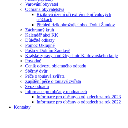
Varování obyvatel
Ochrana obyvatelstva
Riziková území při extrémně přívalových
srážkach
Přehled rizik ohrožující obec Dolní Žandov
Záchranný kruh
Kalendář akcí KK
Důležité odkazy
Pomoc Ukrajině
Pošta v Dolním Žandově
Krajské zprávy a údržby silnic Karlovarského kraje
Povodně
Ceník odvozu objemného odpadu
Sběrný dvůr
Péče o toulavá zvířata
Zajištění péče o toulavá zvířata
Svoz odpadu
Informace pro občany o odpadech
Informace pro občany o odpadech za rok 2023
Informace pro občany o odpadech za rok 2022
Kontakty