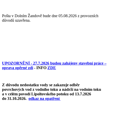
Pošta v Dolním Žandově bude dne 05.08.2026 z provozních
důvodů uzavřena.
UPOZORNĚNÍ - 27.7.2026 budou zahájeny stavební práce –
oprava opěrné zdi
- INFO
ZDE
Z důvodu nedostatku vody se zakazuje odběr
povrchových vod z vodního toku a nádrží na vodním toku
a v celém povodí Lipoltovského potoku od 13.7.2026
do 31.10.2026.
o
dkaz na opatření