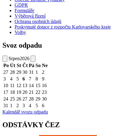
GDPR
Formuláře
Výběrová řízení
Ochrana osobních údajů
Poskytnuté dotace z rozpočtu Karlovarského kraje
Volby
Svoz odpadu
Srpen
2026
Po
Út
St
Čt
Pá
So
Ne
27
28
29
30
31
1
2
3
4
5
6
7
8
9
10
11
12
13
14
15
16
17
18
19
20
21
22
23
24
25
26
27
28
29
30
31
1
2
3
4
5
6
Kalendář svozu odpadu
ODSTÁVKY ČEZ