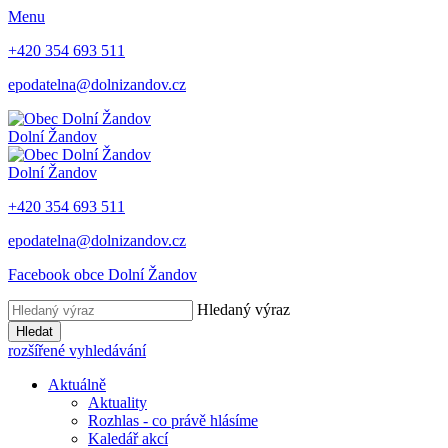
Menu
+420 354 693 511
epodatelna@dolnizandov.cz
Dolní Žandov
Dolní Žandov
+420 354 693 511
epodatelna@dolnizandov.cz
Facebook obce Dolní Žandov
Hledaný výraz
Hledat
rozšířené vyhledávání
Aktuálně
Aktuality
Rozhlas - co právě hlásíme
Kaledář akcí