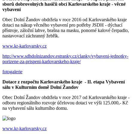
sborů dobrovolných hasičů obcí Karlovarského kraje - věcné
vybavení
Obec Dolní Žandov obdržela v roce 2016 od Karlovarského kraje
dotaci na nákup věcného vybavení pro potřeby JSDH - dýchací
přístroje, záložní lahve, brašna na masku, ponorné kalové čerpadlo,
nastavovací záchranný žebřík.
www.kr-karlovarsky.cz
http://www.sdhdolnizandov.estranky.cz/clanky/vybaveni-jednotky-
porizene-za-prispeni-karlovarskeho-kraje/
fotogalerie
Dotace z rozpočtu Karlovarského kraje - II. etapa Vybavení
sálu v Kulturním domě Dolní Žandov
Obec Dolní Žandov obdržela v roce 2017 od Karlovarského kraje -
odboru regionálního rozvoje účelovou dotaci ve výši 125.000,- Kč
na vybavení sálu kulturního domu.
www.kr-karlovarsky.cz